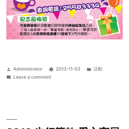
Posted
Posted
Administrator
2013-11-03
活動
by
on
in
Leave a comment
2013
禧
恩
「家‧
點‧
愛」