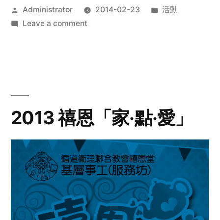
Posted
Posted
Administrator
2014-02-23
活動
by
on
in
Leave a comment
2014
年
探
訪
活
動
2013 禧恩「家‧點‧愛」
預
告