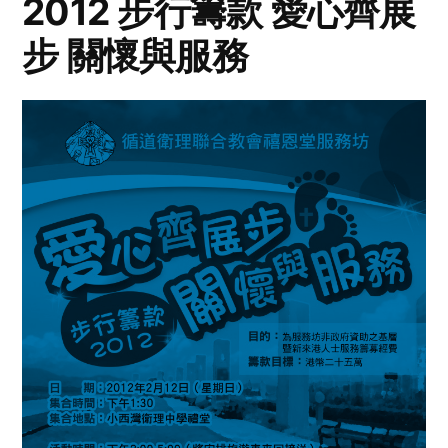
2012 步行籌款 愛心齊展
步 關懷與服務