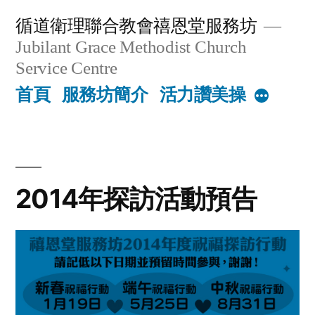
Skip
循道衛理聯合教會禧恩堂服務坊
to
Jubilant Grace Methodist Church
content
Service Centre
首頁
服務坊簡介
活力讚美操
More
2014年探訪活動預告