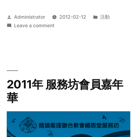
Posted
Posted
Administrator
2012-02-12
活動
by
on
in
Leave a comment
2012
步
行
籌
款
愛
2011年 服務坊會員嘉年
心
華
齊
展
步
關
懷
與