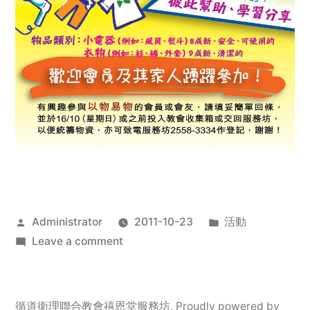
Posted
Posted
Administrator
2011-10-23
活動
by
on
in
Leave a comment
2011
年
服
循道衛理聯合教會禧恩堂服務坊
,
Proudly powered by