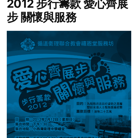
2012 步行籌款 愛心齊展
步 關懷與服務