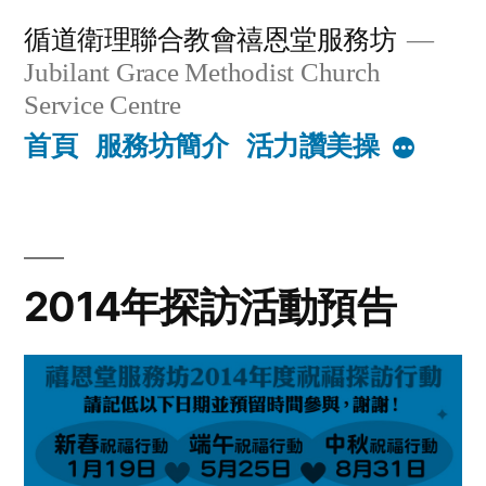
Skip
循道衛理聯合教會禧恩堂服務坊
to
Jubilant Grace Methodist Church
content
Service Centre
首頁
服務坊簡介
活力讚美操
More
2014年探訪活動預告