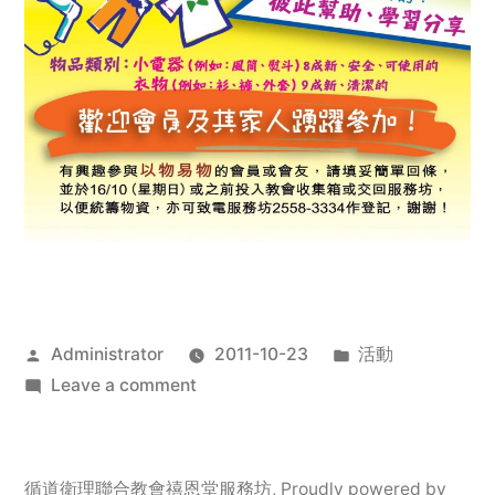
Posted
Posted
Administrator
2011-10-23
活動
by
on
in
Leave a comment
2011
年
服
循道衛理聯合教會禧恩堂服務坊
,
Proudly powered by