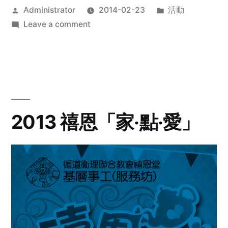
Posted
Posted
Administrator
2014-02-23
活動
by
on
in
Leave a comment
2014
年
探
訪
活
動
2013 禧恩「家‧點‧愛」
預
告