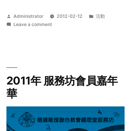
Posted
Posted
Administrator
2012-02-12
活動
by
on
in
Leave a comment
2012
步
行
籌
款
愛
2011年 服務坊會員嘉年
心
華
齊
展
步
關
懷
與