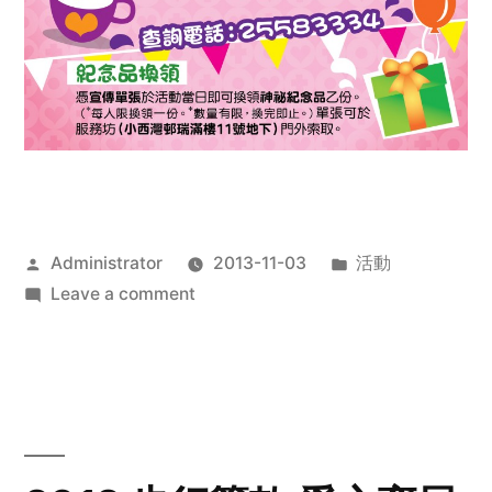
Posted
Posted
Administrator
2013-11-03
活動
by
on
in
Leave a comment
2013
禧
恩
「家‧
點‧
愛」