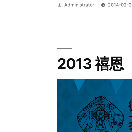
Posted
Administrator
2014-02-2
by
2013 禧恩