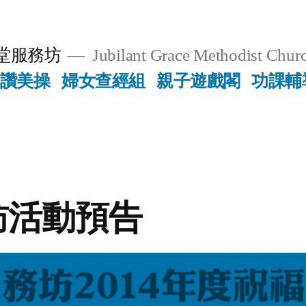
堂服務坊
Jubilant Grace Methodist Churc
讚美操
婦女查經組
親子遊戲閣
功課輔
訪活動預告