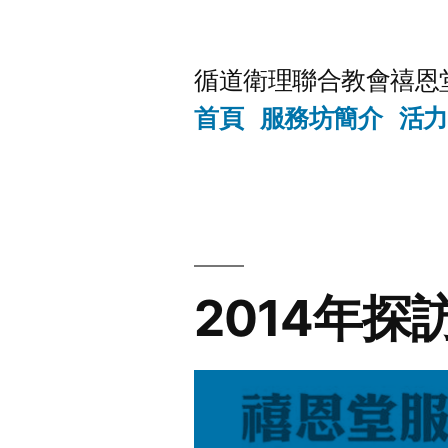
Skip
to
循道衛理聯合教會禧恩
content
首頁
服務坊簡介
活力
2014年探