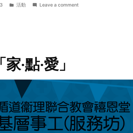
Posted
on
3
活動
Leave a comment
in
2014
年
探
訪
活
動
「家‧點‧愛」
預
告