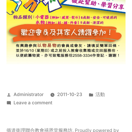
Posted
Posted
Administrator
2011-10-23
活動
by
on
in
Leave a comment
2011
年
服
循道衛理聯合教會禧恩堂服務坊
,
Proudly powered by