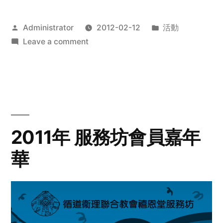
Posted
Posted
Administrator
2012-02-12
活動
by
on
in
Leave a comment
2012
步
行
籌
款
愛
2011年 服務坊會員嘉年
心
華
齊
展
步
關
懷
與