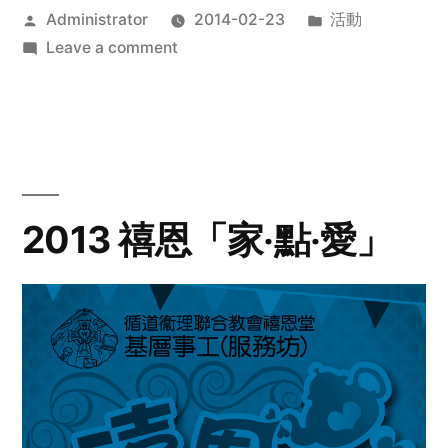
Posted
Posted
Administrator
2014-02-23
活動
by
on
in
Leave a comment
2014
年
探
訪
活
動
2013 禧恩「家‧點‧愛」
預
告