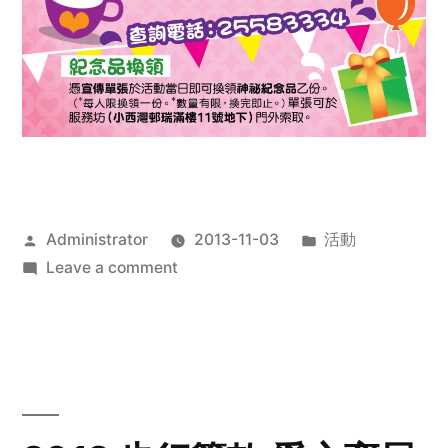
Posted
Posted
Administrator
2013-11-03
活動
by
on
in
Leave a comment
2013
禧
恩
「家‧
點‧
愛」