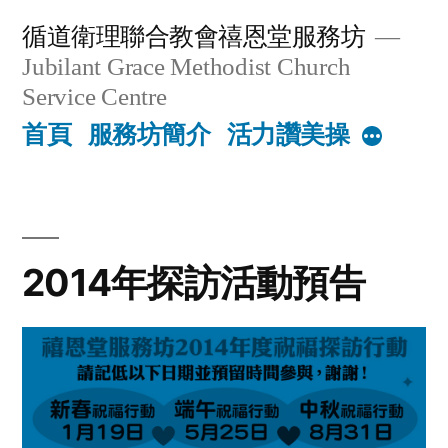
Skip
循道衛理聯合教會禧恩堂服務坊
to
Jubilant Grace Methodist Church
content
Service Centre
首頁
服務坊簡介
活力讚美操
More
2014年探訪活動預告