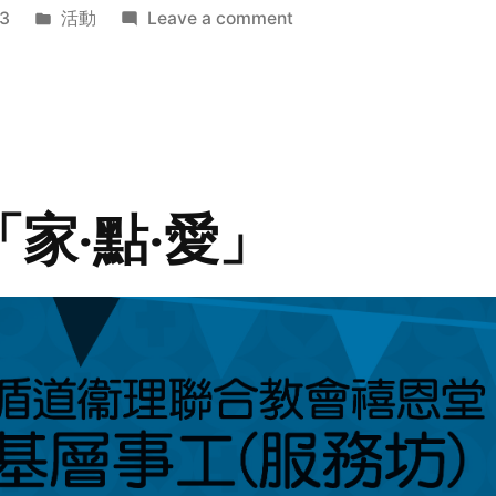
Posted
on
3
活動
Leave a comment
in
2014
年
探
訪
活
動
「家‧點‧愛」
預
告