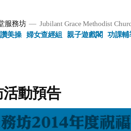
堂服務坊
Jubilant Grace Methodist Churc
讚美操
婦女查經組
親子遊戲閣
功課輔
訪活動預告