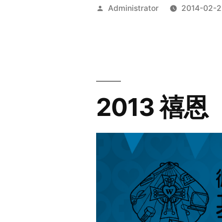
Posted
Administrator
2014-02-2
by
2013 禧恩