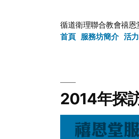
Skip
to
循道衛理聯合教會禧恩
content
首頁
服務坊簡介
活力
2014年探