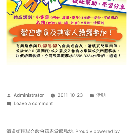
Posted
Posted
Administrator
2011-10-23
活動
by
on
in
Leave a comment
2011
年
服
循道衛理聯合教會禧恩堂服務坊
,
Proudly powered by