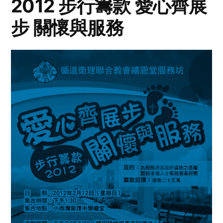
2012 步行籌款 愛心齊展
步 關懷與服務