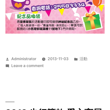
Posted
Posted
Administrator
2013-11-03
活動
by
on
in
Leave a comment
2013
禧
恩
「家‧
點‧
愛」