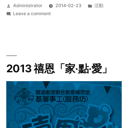
Posted
Posted
Administrator
2014-02-23
活動
by
on
in
Leave a comment
2014
年
探
訪
活
動
2013 禧恩「家‧點‧愛」
預
告