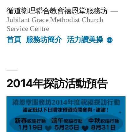
Skip
循道衛理聯合教會禧恩堂服務坊
to
Jubilant Grace Methodist Church
content
Service Centre
首頁
服務坊簡介
活力讚美操
More
2014年探訪活動預告