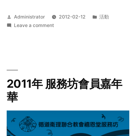
Posted
Posted
Administrator
2012-02-12
活動
by
on
in
Leave a comment
2012
步
行
籌
款
愛
2011年 服務坊會員嘉年
心
華
齊
展
步
關
懷
與