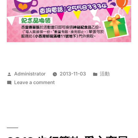
Posted
Posted
Administrator
2013-11-03
活動
by
on
in
Leave a comment
2013
禧
恩
「家‧
點‧
愛」