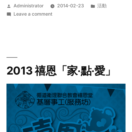
Posted
Posted
Administrator
2014-02-23
活動
by
on
in
Leave a comment
2014
年
探
訪
活
動
2013 禧恩「家‧點‧愛」
預
告