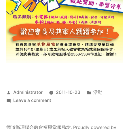
Posted
Posted
Administrator
2011-10-23
活動
by
on
in
Leave a comment
2011
年
服
循道衛理聯合教會禧恩堂服務坊
,
Proudly powered by