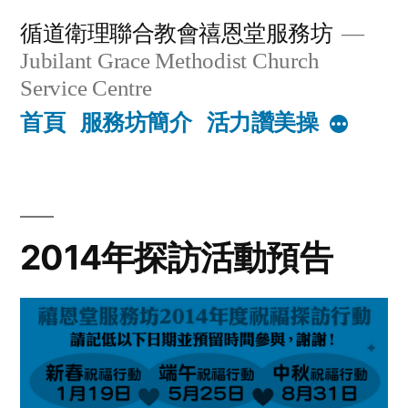
Skip
循道衛理聯合教會禧恩堂服務坊
to
Jubilant Grace Methodist Church
content
Service Centre
首頁
服務坊簡介
活力讚美操
More
2014年探訪活動預告