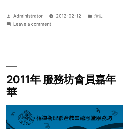
Posted
Posted
Administrator
2012-02-12
活動
by
on
in
Leave a comment
2012
步
行
籌
款
愛
2011年 服務坊會員嘉年
心
華
齊
展
步
關
懷
與