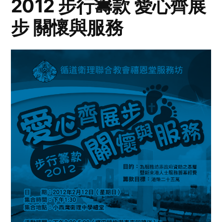
2012 步行籌款 愛心齊展
步 關懷與服務