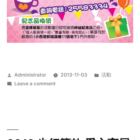
Posted
Posted
Administrator
2013-11-03
活動
by
on
in
Leave a comment
2013
禧
恩
「家‧
點‧
愛」