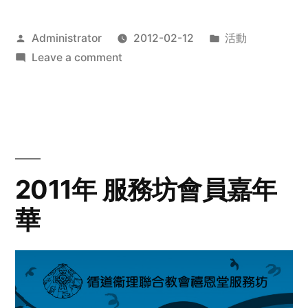
Posted
Posted
Administrator
2012-02-12
活動
by
on
in
Leave a comment
2012
步
行
籌
款
愛
2011年 服務坊會員嘉年
心
華
齊
展
步
關
懷
與