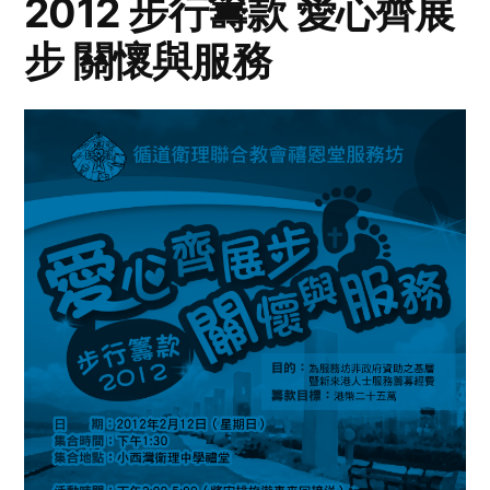
2012 步行籌款 愛心齊展
步 關懷與服務