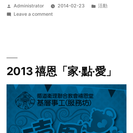
Posted
Posted
Administrator
2014-02-23
活動
by
on
in
Leave a comment
2014
年
探
訪
活
動
2013 禧恩「家‧點‧愛」
預
告