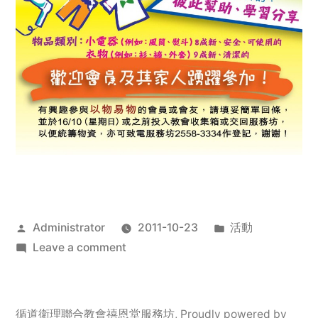
Posted
Posted
Administrator
2011-10-23
活動
by
on
in
Leave a comment
2011
年
服
循道衛理聯合教會禧恩堂服務坊
,
Proudly powered by