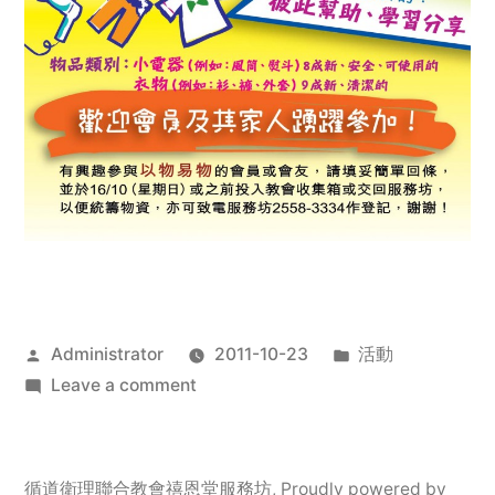
Posted
Posted
Administrator
2011-10-23
活動
by
on
in
Leave a comment
2011
年
服
循道衛理聯合教會禧恩堂服務坊
,
Proudly powered by