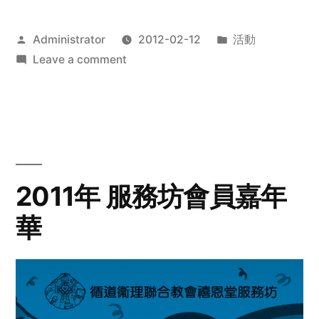
Posted
Posted
Administrator
2012-02-12
活動
by
on
in
Leave a comment
2012
步
行
籌
款
愛
2011年 服務坊會員嘉年
心
華
齊
展
步
關
懷
與