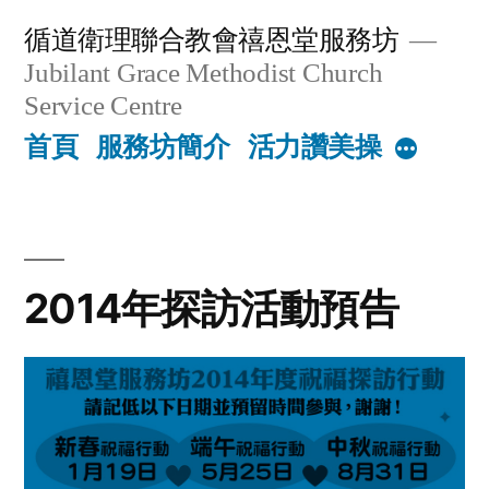
Skip
循道衛理聯合教會禧恩堂服務坊
to
Jubilant Grace Methodist Church
content
Service Centre
首頁
服務坊簡介
活力讚美操
More
2014年探訪活動預告