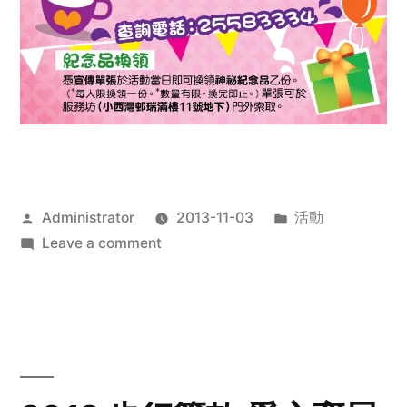
Posted
Posted
Administrator
2013-11-03
活動
by
on
in
Leave a comment
2013
禧
恩
「家‧
點‧
愛」