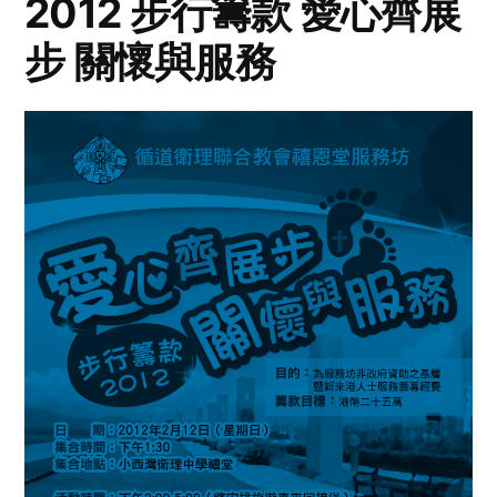
2012 步行籌款 愛心齊展
步 關懷與服務