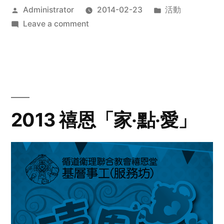
Posted
Posted
Administrator
2014-02-23
活動
by
on
in
Leave a comment
2014
年
探
訪
活
動
2013 禧恩「家‧點‧愛」
預
告