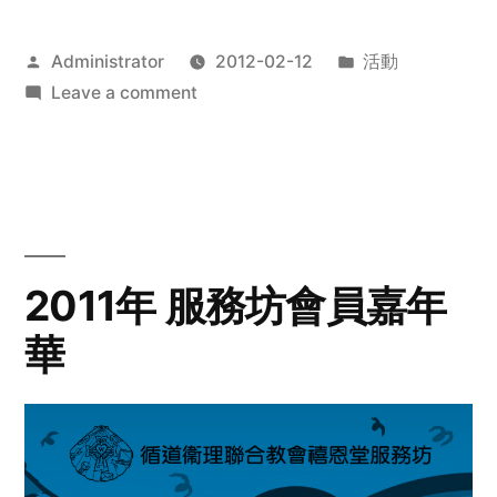
Posted
Posted
Administrator
2012-02-12
活動
by
on
in
Leave a comment
2012
步
行
籌
款
愛
2011年 服務坊會員嘉年
心
華
齊
展
步
關
懷
與