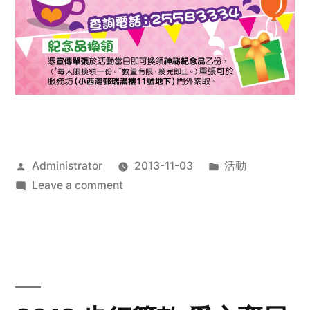
Posted
Posted
Administrator
2013-11-03
活動
by
on
in
Leave a comment
2013
禧
恩
「家‧
點‧
愛」