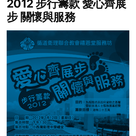
2012 步行籌款 愛心齊展
步 關懷與服務