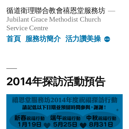
Skip
循道衛理聯合教會禧恩堂服務坊
to
Jubilant Grace Methodist Church
content
Service Centre
首頁
服務坊簡介
活力讚美操
More
2014年探訪活動預告