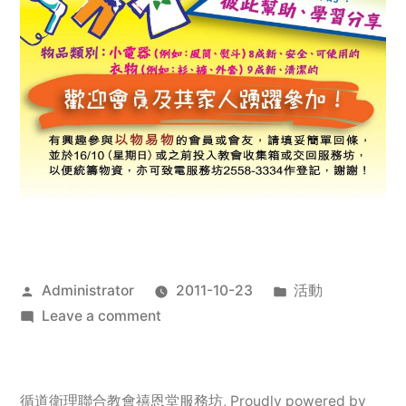
Posted
Posted
Administrator
2011-10-23
活動
by
on
in
Leave a comment
2011
年
服
循道衛理聯合教會禧恩堂服務坊
,
Proudly powered by