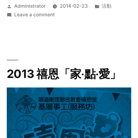
Posted
Posted
Administrator
2014-02-23
活動
by
on
in
Leave a comment
2014
年
探
訪
活
動
2013 禧恩「家‧點‧愛」
預
告