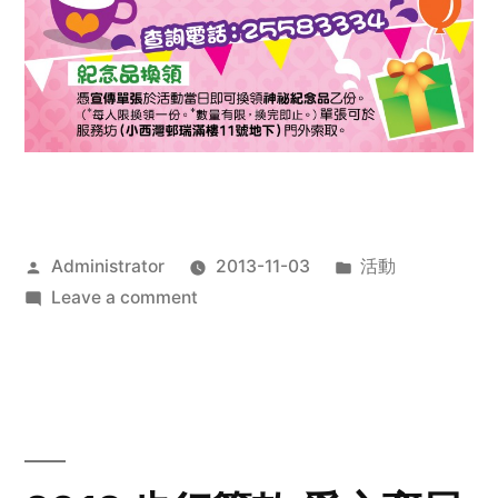
Posted
Posted
Administrator
2013-11-03
活動
by
on
in
Leave a comment
2013
禧
恩
「家‧
點‧
愛」