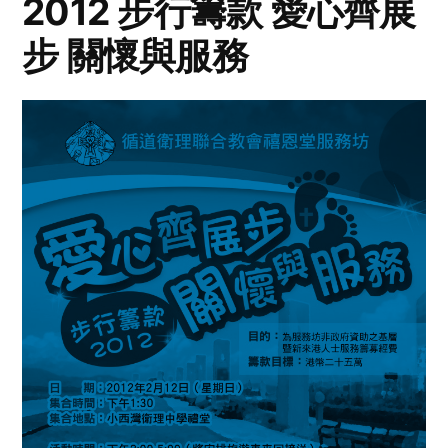
2012 步行籌款 愛心齊展
步 關懷與服務