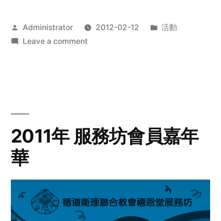
Posted
Posted
Administrator
2012-02-12
活動
by
on
in
Leave a comment
2012
步
行
籌
款
愛
2011年 服務坊會員嘉年
心
華
齊
展
步
關
懷
與