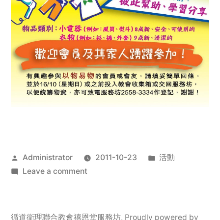
Posted
Posted
Administrator
2011-10-23
活動
by
on
in
Leave a comment
2011
年
服
循道衛理聯合教會禧恩堂服務坊
,
Proudly powered by