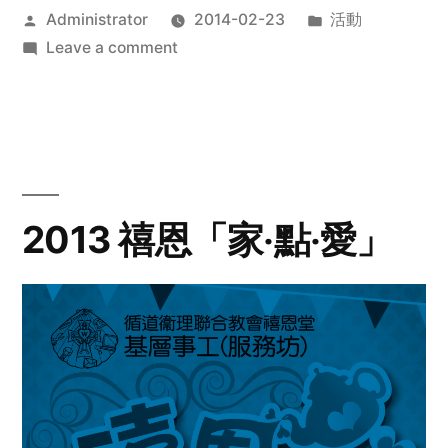
Posted
Posted
Administrator
2014-02-23
活動
by
on
in
Leave a comment
2014
年
探
訪
活
動
2013 禧恩「家‧點‧愛」
預
告