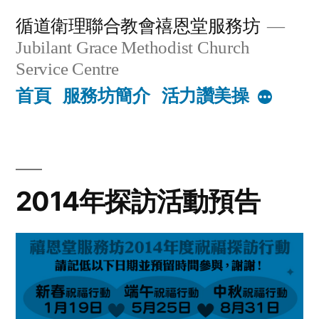
Skip
循道衛理聯合教會禧恩堂服務坊
to
Jubilant Grace Methodist Church
content
Service Centre
首頁
服務坊簡介
活力讚美操
More
2014年探訪活動預告