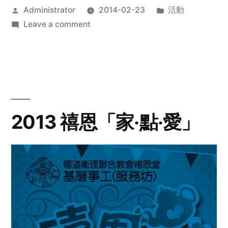
Posted
Posted
Administrator
2014-02-23
活動
by
on
in
Leave a comment
2014
年
探
訪
活
動
2013 禧恩「家‧點‧愛」
預
告