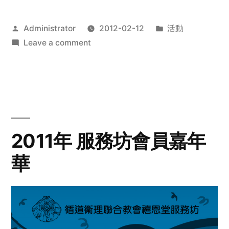
Posted
Posted
Administrator
2012-02-12
活動
by
on
in
Leave a comment
2012
步
行
籌
款
愛
2011年 服務坊會員嘉年
心
華
齊
展
步
關
懷
與