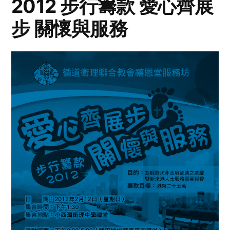
2012 步行籌款 愛心齊展
步 關懷與服務