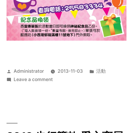
Posted
Posted
Administrator
2013-11-03
活動
by
on
in
Leave a comment
2013
禧
恩
「家‧
點‧
愛」