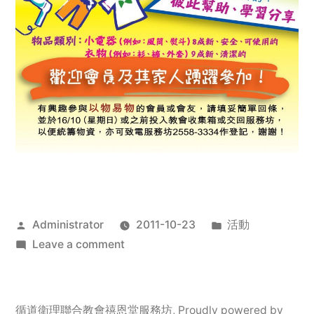
Posted
Posted
Administrator
2011-10-23
活動
by
on
in
Leave a comment
2011
年
服
循道衛理聯合教會禧恩堂服務坊
,
Proudly powered by