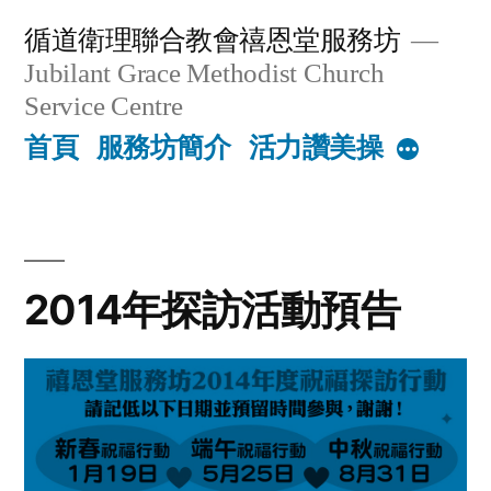
Skip
循道衛理聯合教會禧恩堂服務坊
to
Jubilant Grace Methodist Church
content
Service Centre
首頁
服務坊簡介
活力讚美操
More
2014年探訪活動預告