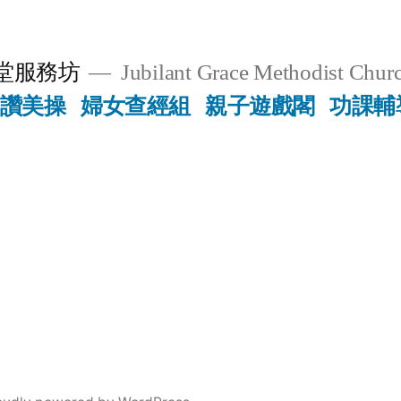
堂服務坊
Jubilant Grace Methodist Churc
讚美操
婦女查經組
親子遊戲閣
功課輔