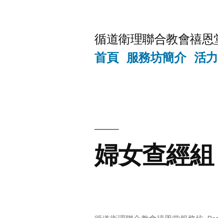
Skip
to
循道衛理聯合教會禧恩
content
首頁
服務坊簡介
活力
婦女查經組