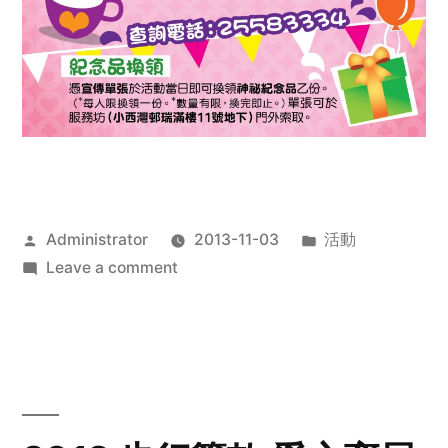
Posted
Posted
Administrator
2013-11-03
活動
by
on
in
Leave a comment
2013
禧
恩
「家‧
點‧
愛」