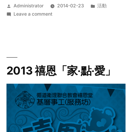
Posted
Posted
Administrator
2014-02-23
活動
by
on
in
Leave a comment
2014
年
探
訪
活
動
2013 禧恩「家‧點‧愛」
預
告