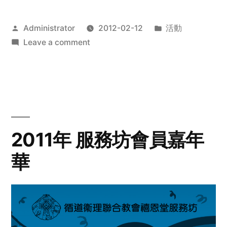
Posted
Posted
Administrator
2012-02-12
活動
by
on
in
Leave a comment
2012
步
行
籌
款
愛
2011年 服務坊會員嘉年
心
華
齊
展
步
關
懷
與