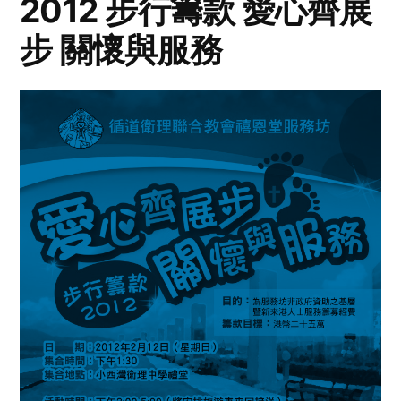
2012 步行籌款 愛心齊展
步 關懷與服務