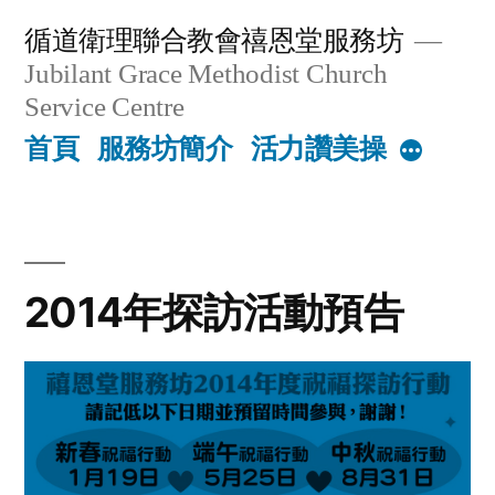
Skip
循道衛理聯合教會禧恩堂服務坊
to
Jubilant Grace Methodist Church
content
Service Centre
首頁
服務坊簡介
活力讚美操
More
2014年探訪活動預告