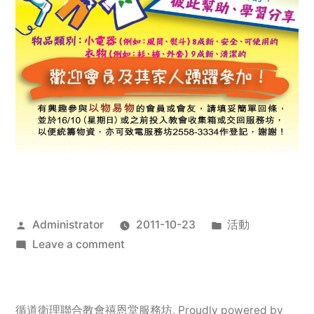
Posted
Posted
Administrator
2011-10-23
活動
by
on
in
Leave a comment
2011
年
服
循道衛理聯合教會禧恩堂服務坊
,
Proudly powered by