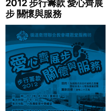
2012 步行籌款 愛心齊展
步 關懷與服務