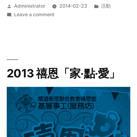
Posted
Posted
Administrator
2014-02-23
活動
by
on
in
Leave a comment
2014
年
探
訪
活
動
2013 禧恩「家‧點‧愛」
預
告