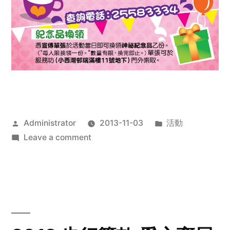
Posted
Posted
Administrator
2013-11-03
活動
by
on
in
Leave a comment
2013
禧
恩
「家‧
點‧
愛」