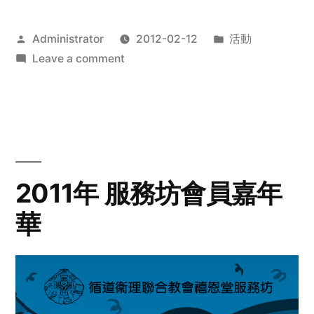
Posted
Posted
Administrator
2012-02-12
活動
by
on
in
Leave a comment
2012
步
行
籌
款
愛
2011年 服務坊會員嘉年
心
華
齊
展
步
關
懷
與