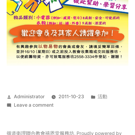
Posted
Posted
Administrator
2011-10-23
活動
by
on
in
Leave a comment
2011
年
服
循道衛理聯合教會禧恩堂服務坊
,
Proudly powered by