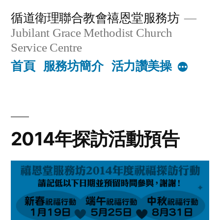
Skip
循道衛理聯合教會禧恩堂服務坊
to
Jubilant Grace Methodist Church
content
Service Centre
首頁
服務坊簡介
活力讚美操
More
2014年探訪活動預告