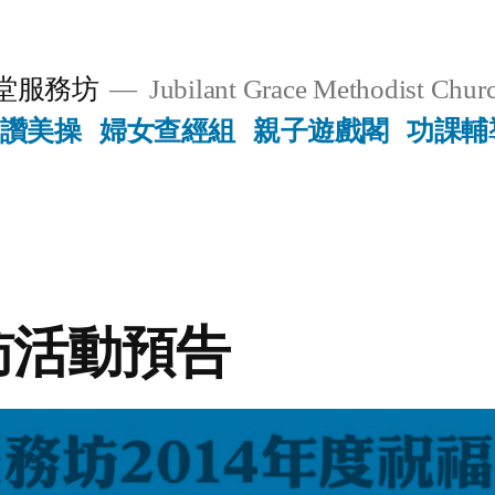
堂服務坊
Jubilant Grace Methodist Churc
讚美操
婦女查經組
親子遊戲閣
功課輔
訪活動預告