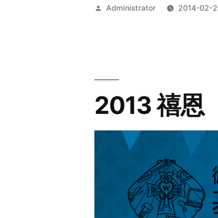
Posted
Administrator
2014-02-2
by
2013 禧恩