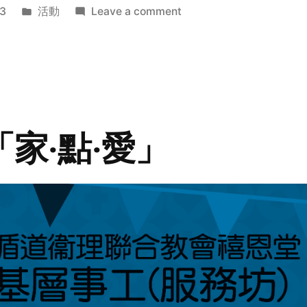
Posted
on
3
活動
Leave a comment
in
2014
年
探
訪
活
動
「家‧點‧愛」
預
告