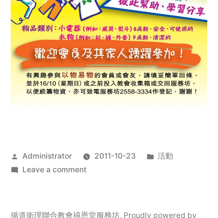
Posted
Posted
Administrator
2011-10-23
活動
by
on
in
Leave a comment
2011
年
服
循道衛理聯合教會禧恩堂服務坊
,
Proudly powered by