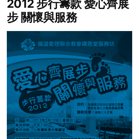
2012 步行籌款 愛心齊展
步 關懷與服務