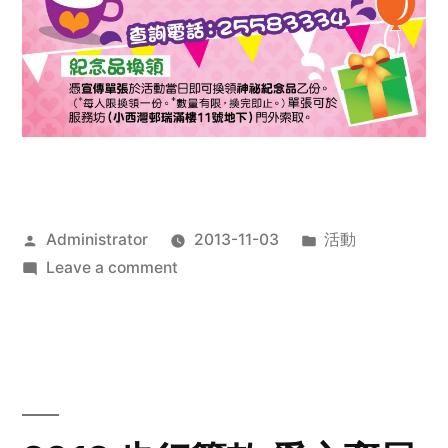
Posted
Posted
Administrator
2013-11-03
活動
by
on
in
Leave a comment
2013
禧
恩
「家‧
點‧
愛」