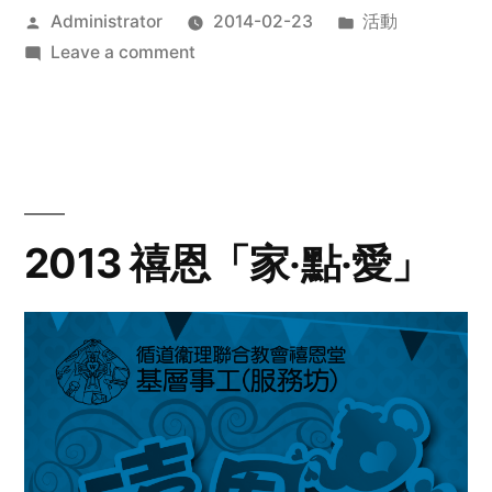
Posted
Posted
Administrator
2014-02-23
活動
by
on
in
Leave a comment
2014
年
探
訪
活
動
2013 禧恩「家‧點‧愛」
預
告