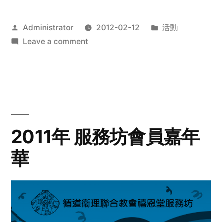
Posted
Posted
Administrator
2012-02-12
活動
by
on
in
Leave a comment
2012
步
行
籌
款
愛
2011年 服務坊會員嘉年
心
華
齊
展
步
關
懷
與