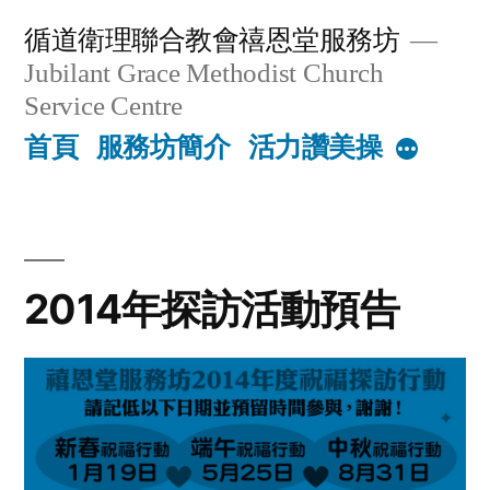
Skip
循道衛理聯合教會禧恩堂服務坊
to
Jubilant Grace Methodist Church
content
Service Centre
首頁
服務坊簡介
活力讚美操
More
2014年探訪活動預告