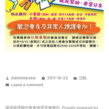
Posted
Posted
Administrator
2011-10-23
活動
by
on
in
Leave a comment
2011
年
服
循道衛理聯合教會禧恩堂服務坊
,
Proudly powered by