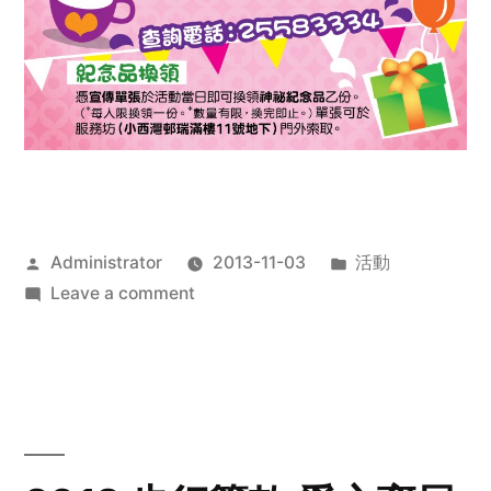
Posted
Posted
Administrator
2013-11-03
活動
by
on
in
Leave a comment
2013
禧
恩
「家‧
點‧
愛」