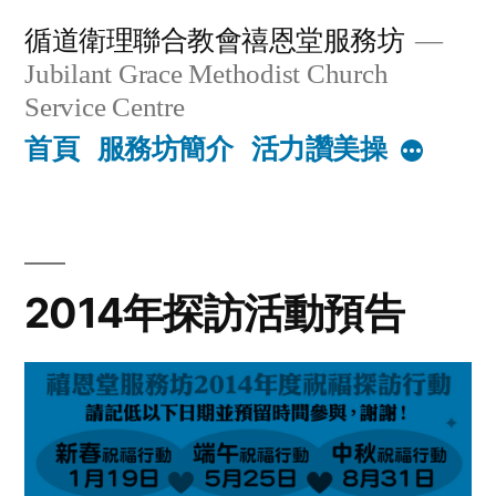
Skip
循道衛理聯合教會禧恩堂服務坊
to
Jubilant Grace Methodist Church
content
Service Centre
首頁
服務坊簡介
活力讚美操
More
2014年探訪活動預告