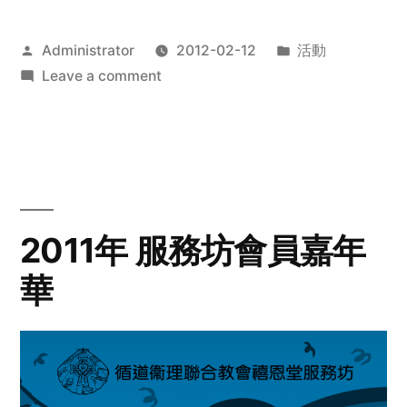
Posted
Posted
Administrator
2012-02-12
活動
by
on
in
Leave a comment
2012
步
行
籌
款
愛
2011年 服務坊會員嘉年
心
華
齊
展
步
關
懷
與