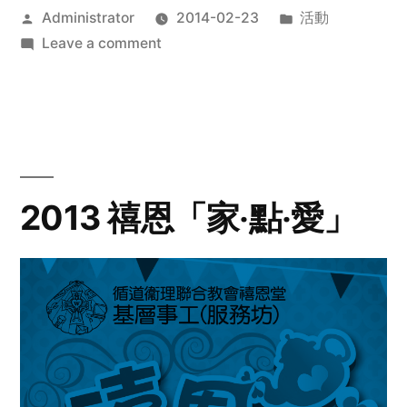
Posted
Posted
Administrator
2014-02-23
活動
by
on
in
Leave a comment
2014
年
探
訪
活
動
2013 禧恩「家‧點‧愛」
預
告