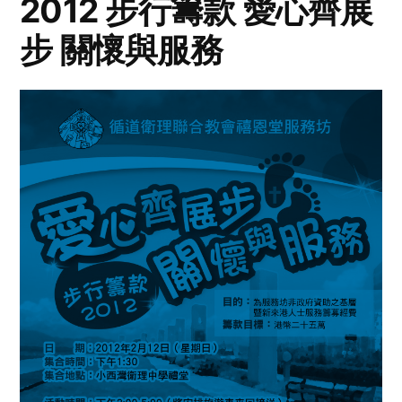
2012 步行籌款 愛心齊展
步 關懷與服務