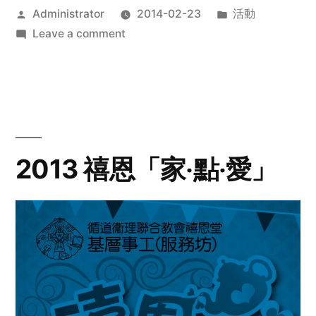
Posted
Posted
Administrator
2014-02-23
活動
by
on
in
Leave a comment
2014
年
探
訪
活
動
2013 禧恩「家‧點‧愛」
預
告