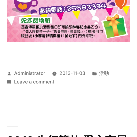
Posted
Posted
Administrator
2013-11-03
活動
by
on
in
Leave a comment
2013
禧
恩
「家‧
點‧
愛」