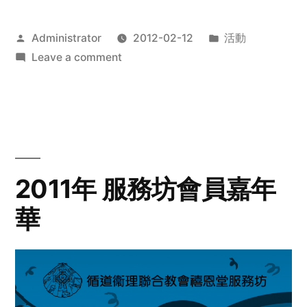
Posted
Posted
Administrator
2012-02-12
活動
by
on
in
Leave a comment
2012
步
行
籌
款
愛
2011年 服務坊會員嘉年
心
華
齊
展
步
關
懷
與