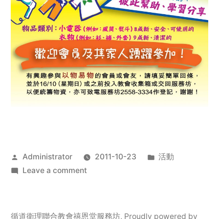
Posted
Posted
Administrator
2011-10-23
活動
by
on
in
Leave a comment
2011
年
服
循道衛理聯合教會禧恩堂服務坊
,
Proudly powered by