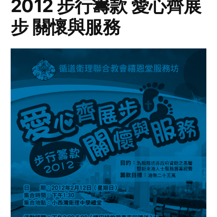
2012 步行籌款 愛心齊展
步 關懷與服務