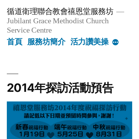
Skip
循道衛理聯合教會禧恩堂服務坊
to
Jubilant Grace Methodist Church
content
Service Centre
首頁
服務坊簡介
活力讚美操
More
2014年探訪活動預告