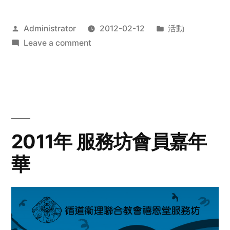
Posted
Posted
Administrator
2012-02-12
活動
by
on
in
Leave a comment
2012
步
行
籌
款
愛
2011年 服務坊會員嘉年
心
華
齊
展
步
關
懷
與