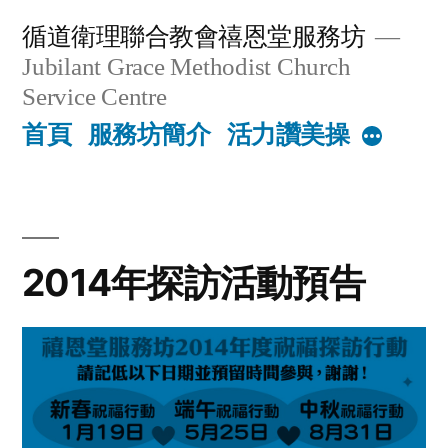
Skip
循道衛理聯合教會禧恩堂服務坊
to
Jubilant Grace Methodist Church
content
Service Centre
首頁
服務坊簡介
活力讚美操
More
2014年探訪活動預告