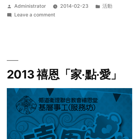
Posted
Posted
Administrator
2014-02-23
活動
by
on
in
Leave a comment
2014
年
探
訪
活
動
2013 禧恩「家‧點‧愛」
預
告