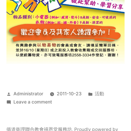
Posted
Posted
Administrator
2011-10-23
活動
by
on
in
Leave a comment
2011
年
服
循道衛理聯合教會禧恩堂服務坊
,
Proudly powered by