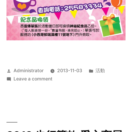
Posted
Posted
Administrator
2013-11-03
活動
by
on
in
Leave a comment
2013
禧
恩
「家‧
點‧
愛」