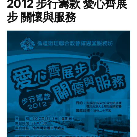
2012 步行籌款 愛心齊展
步 關懷與服務