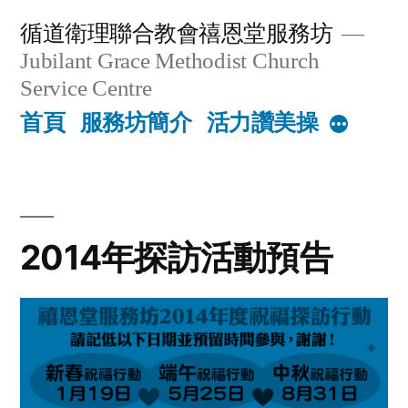
Skip
循道衛理聯合教會禧恩堂服務坊
to
Jubilant Grace Methodist Church
content
Service Centre
首頁
服務坊簡介
活力讚美操
More
2014年探訪活動預告