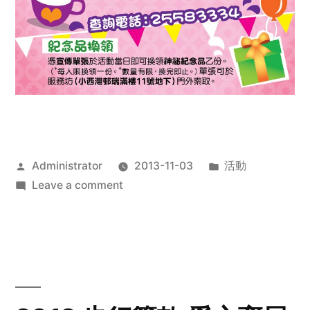
Posted
Posted
Administrator
2013-11-03
活動
by
on
in
Leave a comment
2013
禧
恩
「家‧
點‧
愛」