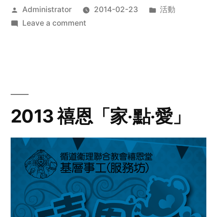
Posted
Posted
Administrator
2014-02-23
活動
by
on
in
Leave a comment
2014
年
探
訪
活
動
2013 禧恩「家‧點‧愛」
預
告