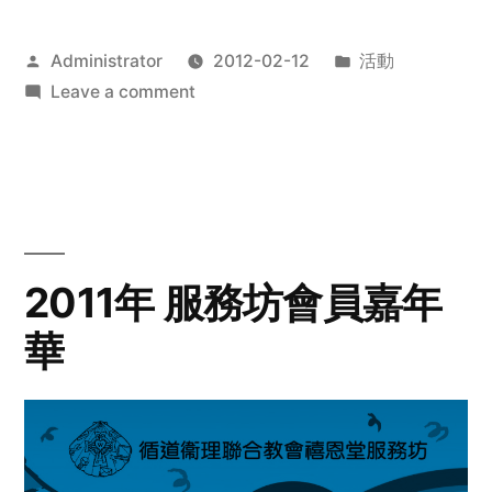
Posted
Posted
Administrator
2012-02-12
活動
by
on
in
Leave a comment
2012
步
行
籌
款
愛
2011年 服務坊會員嘉年
心
華
齊
展
步
關
懷
與