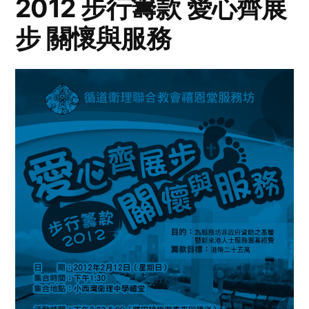
2012 步行籌款 愛心齊展
步 關懷與服務