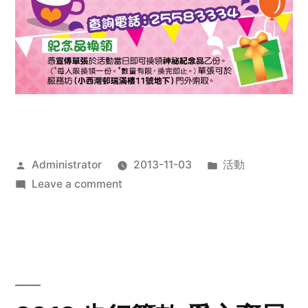
Posted
Posted
Administrator
2013-11-03
活動
by
on
in
Leave a comment
2013
禧
恩
「家‧
點‧
愛」