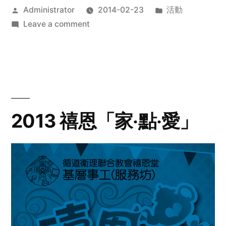
Posted
Posted
Administrator
2014-02-23
活動
by
on
in
Leave a comment
2014
年
探
訪
活
動
2013 禧恩「家‧點‧愛」
預
告