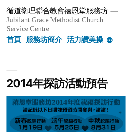
Skip
循道衛理聯合教會禧恩堂服務坊
to
Jubilant Grace Methodist Church
content
Service Centre
首頁
服務坊簡介
活力讚美操
More
2014年探訪活動預告