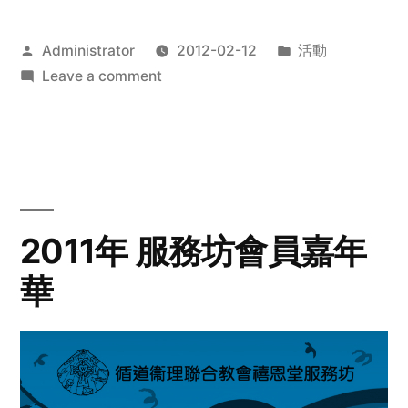
Posted
Posted
Administrator
2012-02-12
活動
by
on
in
Leave a comment
2012
步
行
籌
款
愛
2011年 服務坊會員嘉年
心
華
齊
展
步
關
懷
與