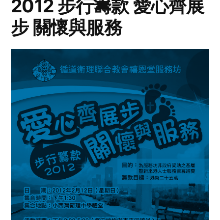
2012 步行籌款 愛心齊展
步 關懷與服務