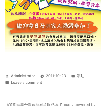
Posted
Posted
Administrator
2011-10-23
活動
by
on
in
Leave a comment
2011
年
服
循道衛理聯合教會禧恩堂服務坊
,
Proudly powered by