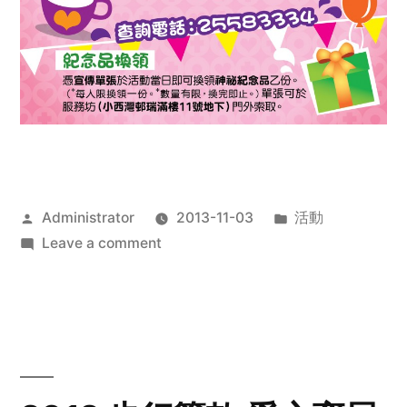
Posted
Posted
Administrator
2013-11-03
活動
by
on
in
Leave a comment
2013
禧
恩
「家‧
點‧
愛」