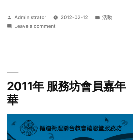
Posted
Posted
Administrator
2012-02-12
活動
by
on
in
Leave a comment
2012
步
行
籌
款
愛
2011年 服務坊會員嘉年
心
華
齊
展
步
關
懷
與