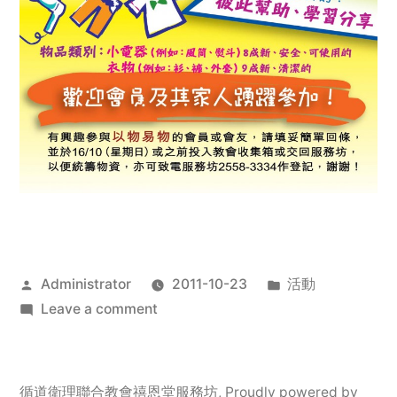
Posted
Posted
Administrator
2011-10-23
活動
by
on
in
Leave a comment
2011
年
服
循道衛理聯合教會禧恩堂服務坊
,
Proudly powered by