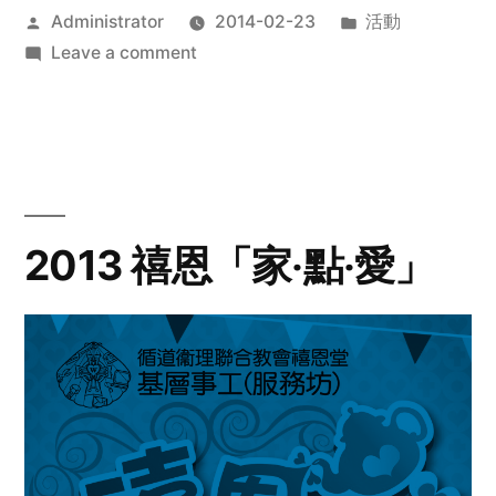
Posted
Posted
Administrator
2014-02-23
活動
by
on
in
Leave a comment
2014
年
探
訪
活
動
2013 禧恩「家‧點‧愛」
預
告