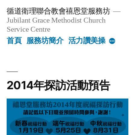
Skip
循道衛理聯合教會禧恩堂服務坊
to
Jubilant Grace Methodist Church
content
Service Centre
首頁
服務坊簡介
活力讚美操
More
2014年探訪活動預告