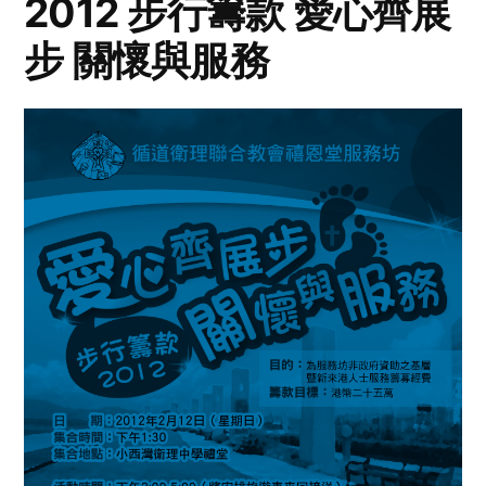
2012 步行籌款 愛心齊展
步 關懷與服務