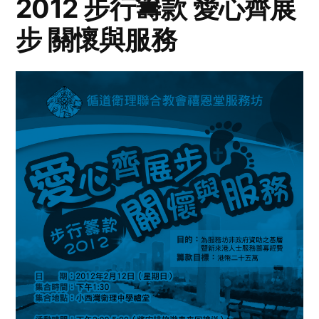
2012 步行籌款 愛心齊展
步 關懷與服務