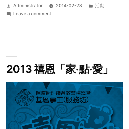
Posted
Posted
Administrator
2014-02-23
活動
by
on
in
Leave a comment
2014
年
探
訪
活
動
2013 禧恩「家‧點‧愛」
預
告