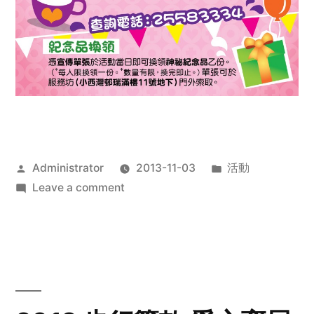
Posted
Posted
Administrator
2013-11-03
活動
by
on
in
Leave a comment
2013
禧
恩
「家‧
點‧
愛」