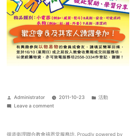
Posted
Posted
Administrator
2011-10-23
活動
by
on
in
Leave a comment
2011
年
服
循道衛理聯合教會禧恩堂服務坊
,
Proudly powered by