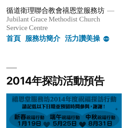
Skip
循道衛理聯合教會禧恩堂服務坊
to
Jubilant Grace Methodist Church
content
Service Centre
首頁
服務坊簡介
活力讚美操
More
2014年探訪活動預告