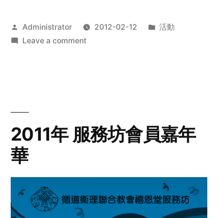
Posted
Posted
Administrator
2012-02-12
活動
by
on
in
Leave a comment
2012
步
行
籌
款
愛
2011年 服務坊會員嘉年
心
華
齊
展
步
關
懷
與