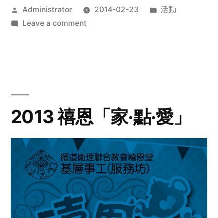
Posted
Posted
Administrator
2014-02-23
活動
by
on
in
Leave a comment
2014
年
探
訪
活
動
2013 禧恩「家‧點‧愛」
預
告