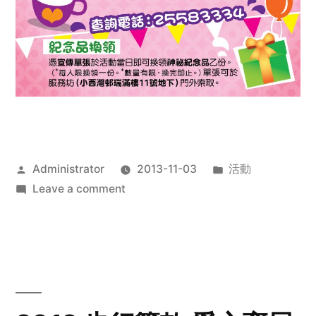
Posted
Posted
Administrator
2013-11-03
活動
by
on
in
Leave a comment
2013
禧
恩
「家‧
點‧
愛」