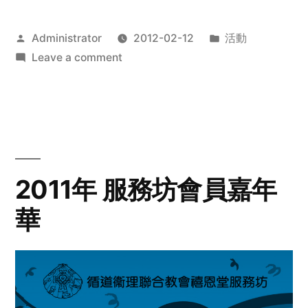
Posted
Posted
Administrator
2012-02-12
活動
by
on
in
Leave a comment
2012
步
行
籌
款
愛
2011年 服務坊會員嘉年
心
華
齊
展
步
關
懷
與