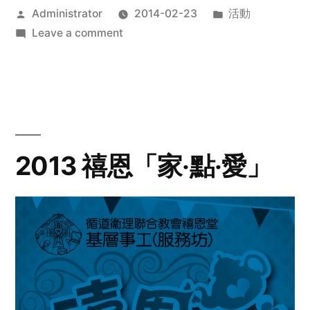
Posted
Posted
Administrator
2014-02-23
活動
by
on
in
Leave a comment
2014
年
探
訪
活
動
2013 禧恩「家‧點‧愛」
預
告