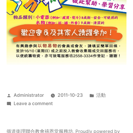
Posted
Posted
Administrator
2011-10-23
活動
by
on
in
Leave a comment
2011
年
服
循道衛理聯合教會禧恩堂服務坊
,
Proudly powered by