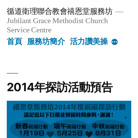
Skip
循道衛理聯合教會禧恩堂服務坊
to
Jubilant Grace Methodist Church
content
Service Centre
首頁
服務坊簡介
活力讚美操
More
2014年探訪活動預告