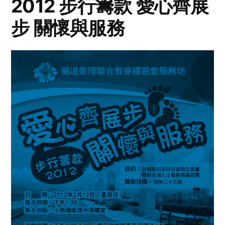
2012 步行籌款 愛心齊展
步 關懷與服務