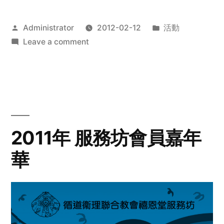
Posted
Posted
Administrator
2012-02-12
活動
by
on
in
Leave a comment
2012
步
行
籌
款
愛
2011年 服務坊會員嘉年
心
華
齊
展
步
關
懷
與