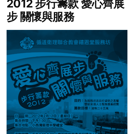
2012 步行籌款 愛心齊展
步 關懷與服務