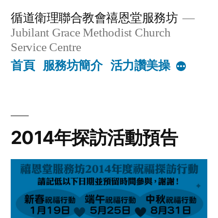
Skip
循道衛理聯合教會禧恩堂服務坊
to
Jubilant Grace Methodist Church
content
Service Centre
首頁
服務坊簡介
活力讚美操
More
2014年探訪活動預告