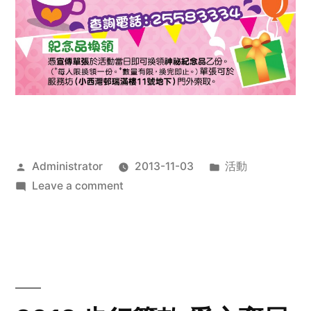
Posted
Posted
Administrator
2013-11-03
活動
by
on
in
Leave a comment
2013
禧
恩
「家‧
點‧
愛」