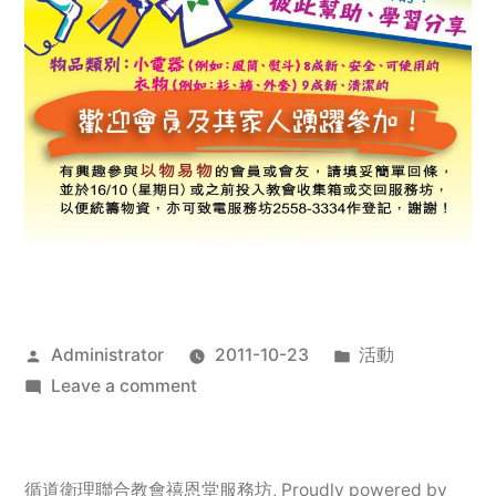
Posted
Posted
Administrator
2011-10-23
活動
by
on
in
Leave a comment
2011
年
服
循道衛理聯合教會禧恩堂服務坊
,
Proudly powered by