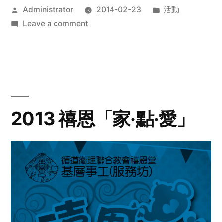
Posted
Posted
Administrator
2014-02-23
活動
by
on
in
Leave a comment
2014
年
探
訪
活
動
2013 禧恩「家‧點‧愛」
預
告