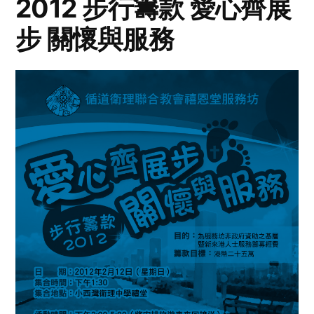
2012 步行籌款 愛心齊展
步 關懷與服務