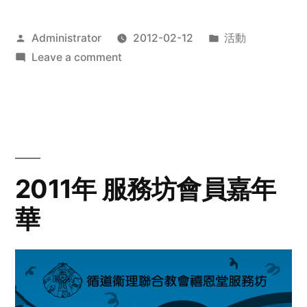
Posted
Posted
Administrator
2012-02-12
活動
by
on
in
Leave a comment
2012
步
行
籌
款
愛
2011年 服務坊會員嘉年
心
華
齊
展
步
關
懷
與