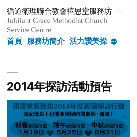
Skip
循道衛理聯合教會禧恩堂服務坊
to
Jubilant Grace Methodist Church
content
Service Centre
首頁
服務坊簡介
活力讚美操
More
2014年探訪活動預告