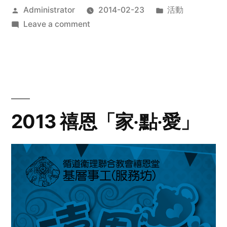
Posted
Posted
Administrator
2014-02-23
活動
by
on
in
Leave a comment
2014
年
探
訪
活
動
2013 禧恩「家‧點‧愛」
預
告