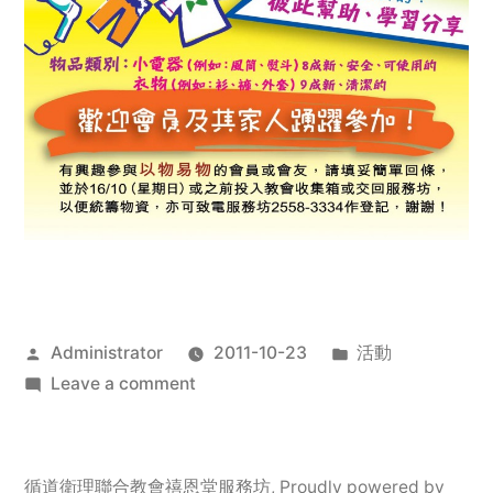
Posted
Posted
Administrator
2011-10-23
活動
by
on
in
Leave a comment
2011
年
服
循道衛理聯合教會禧恩堂服務坊
,
Proudly powered by