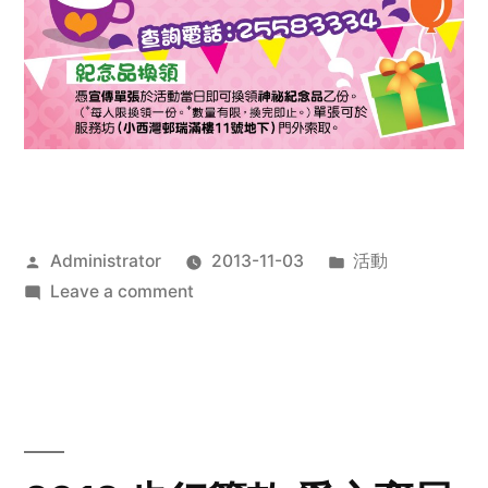
Posted
Posted
Administrator
2013-11-03
活動
by
on
in
Leave a comment
2013
禧
恩
「家‧
點‧
愛」