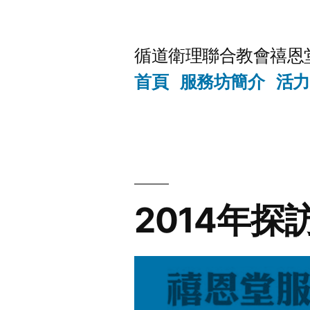
Skip
to
循道衛理聯合教會禧恩
content
首頁
服務坊簡介
活力
2014年探