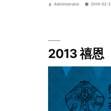
Posted
Administrator
2014-02-2
by
2013 禧恩