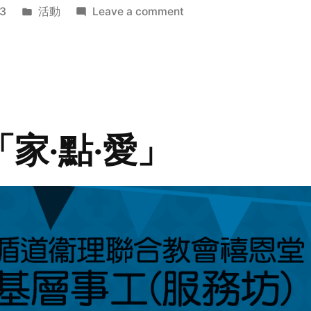
Posted
on
3
活動
Leave a comment
in
2014
年
探
訪
活
動
「家‧點‧愛」
預
告