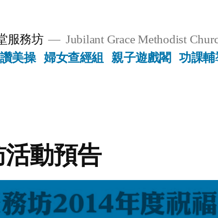
堂服務坊
Jubilant Grace Methodist Churc
讚美操
婦女查經組
親子遊戲閣
功課輔
訪活動預告