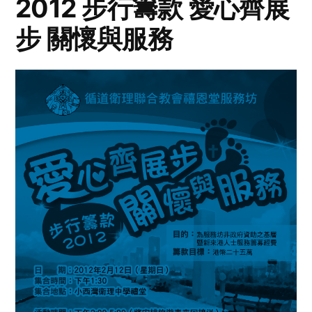
2012 步行籌款 愛心齊展
步 關懷與服務