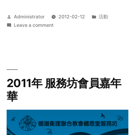
Posted
Posted
Administrator
2012-02-12
活動
by
on
in
Leave a comment
2012
步
行
籌
款
愛
2011年 服務坊會員嘉年
心
華
齊
展
步
關
懷
與