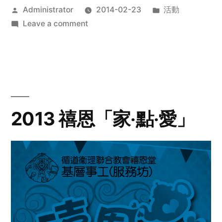
Posted
Posted
Administrator
2014-02-23
活動
by
on
in
Leave a comment
2014
年
探
訪
活
動
2013 禧恩「家‧點‧愛」
預
告