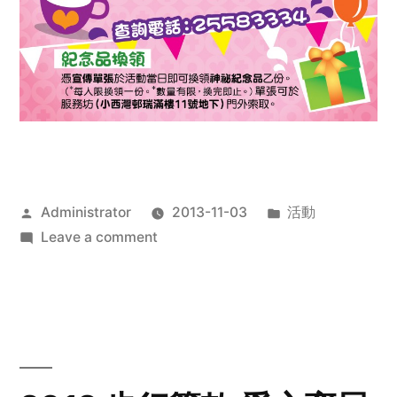
Posted
Posted
Administrator
2013-11-03
活動
by
on
in
Leave a comment
2013
禧
恩
「家‧
點‧
愛」