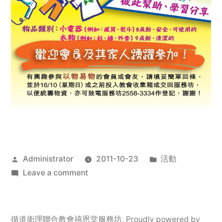
Posted
Posted
Administrator
2011-10-23
活動
by
on
in
Leave a comment
2011
年
服
循道衛理聯合教會禧恩堂服務坊
,
Proudly powered by