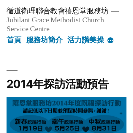
Skip
循道衛理聯合教會禧恩堂服務坊
to
Jubilant Grace Methodist Church
content
Service Centre
首頁
服務坊簡介
活力讚美操
More
2014年探訪活動預告