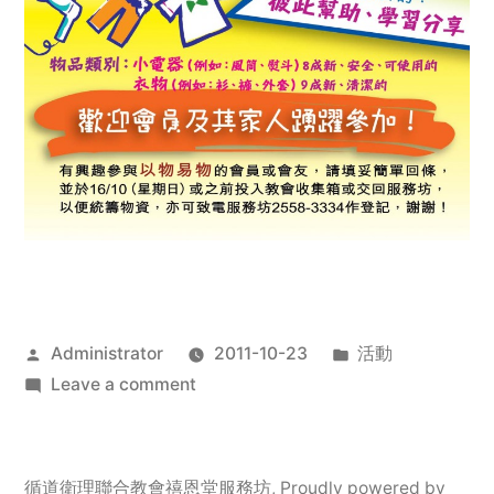
Posted
Posted
Administrator
2011-10-23
活動
by
on
in
Leave a comment
2011
年
服
循道衛理聯合教會禧恩堂服務坊
,
Proudly powered by