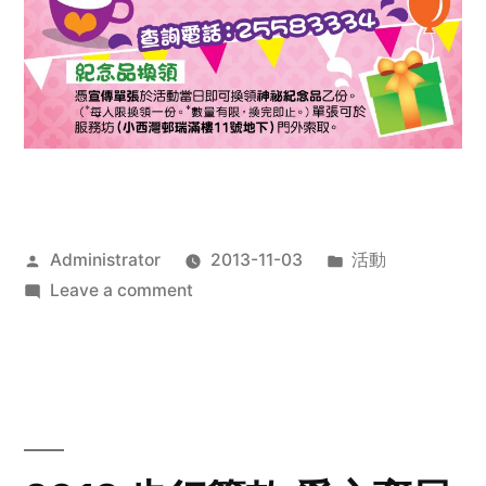
Posted
Posted
Administrator
2013-11-03
活動
by
on
in
Leave a comment
2013
禧
恩
「家‧
點‧
愛」