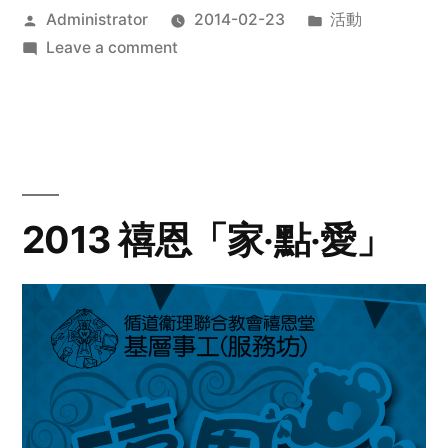
Posted
Posted
Administrator
2014-02-23
活動
by
on
in
Leave a comment
2014
年
探
訪
活
動
2013 禧恩「家‧點‧愛」
預
告