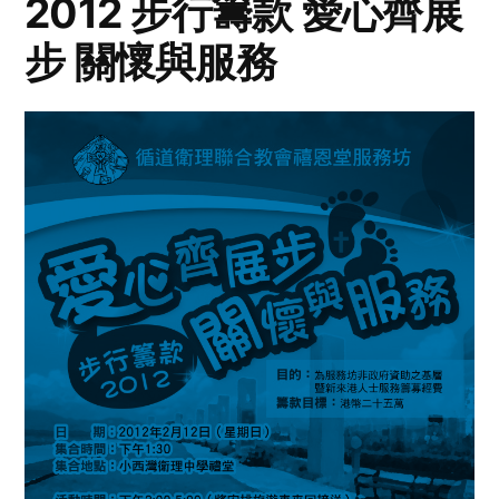
2012 步行籌款 愛心齊展
步 關懷與服務