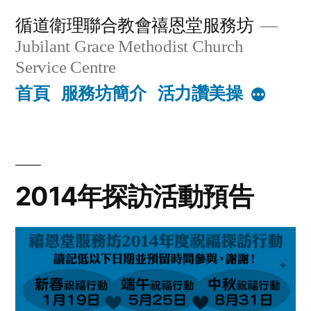
Skip
循道衛理聯合教會禧恩堂服務坊
to
Jubilant Grace Methodist Church
content
Service Centre
首頁
服務坊簡介
活力讚美操
More
2014年探訪活動預告