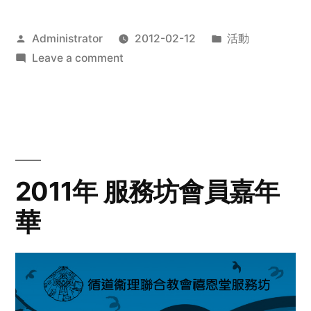
Posted
Posted
Administrator
2012-02-12
活動
by
on
in
Leave a comment
2012
步
行
籌
款
愛
2011年 服務坊會員嘉年
心
華
齊
展
步
關
懷
與