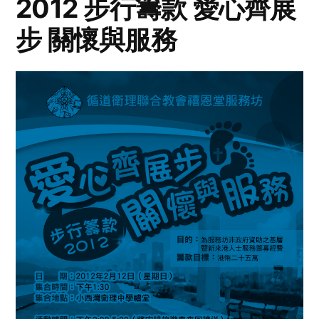
2012 步行籌款 愛心齊展
步 關懷與服務