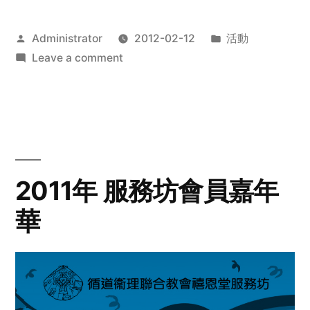
Posted
Posted
Administrator
2012-02-12
活動
by
on
in
Leave a comment
2012
步
行
籌
款
愛
2011年 服務坊會員嘉年
心
華
齊
展
步
關
懷
與