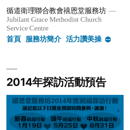
Skip
循道衛理聯合教會禧恩堂服務坊
to
Jubilant Grace Methodist Church
content
Service Centre
首頁
服務坊簡介
活力讚美操
More
2014年探訪活動預告