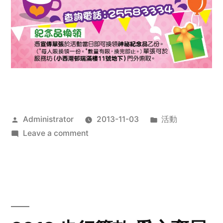
Posted
Posted
Administrator
2013-11-03
活動
by
on
in
Leave a comment
2013
禧
恩
「家‧
點‧
愛」