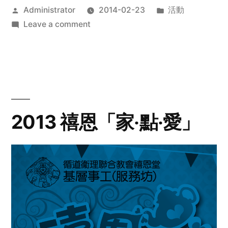
Posted
Posted
Administrator
2014-02-23
活動
by
on
in
Leave a comment
2014
年
探
訪
活
動
2013 禧恩「家‧點‧愛」
預
告