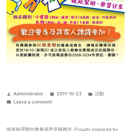
Posted
Posted
Administrator
2011-10-23
活動
by
on
in
Leave a comment
2011
年
服
循道衛理聯合教會禧恩堂服務坊
,
Proudly powered by