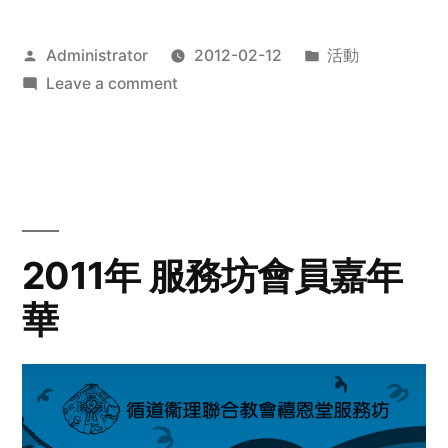
Posted
Posted
Administrator
2012-02-12
活動
by
on
in
Leave a comment
2012
步
行
籌
款
愛
2011年 服務坊會員嘉年
心
華
齊
展
步
關
懷
與