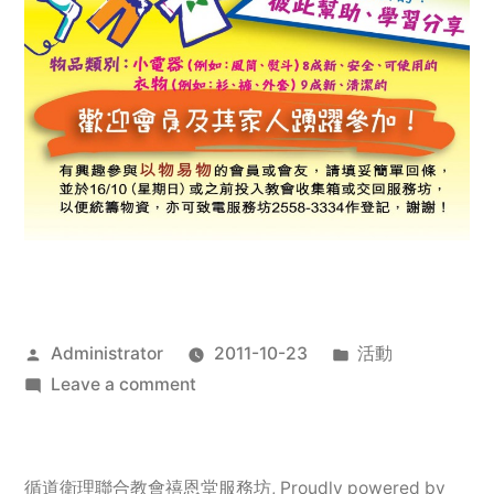
Posted
Posted
Administrator
2011-10-23
活動
by
on
in
Leave a comment
2011
年
服
循道衛理聯合教會禧恩堂服務坊
,
Proudly powered by