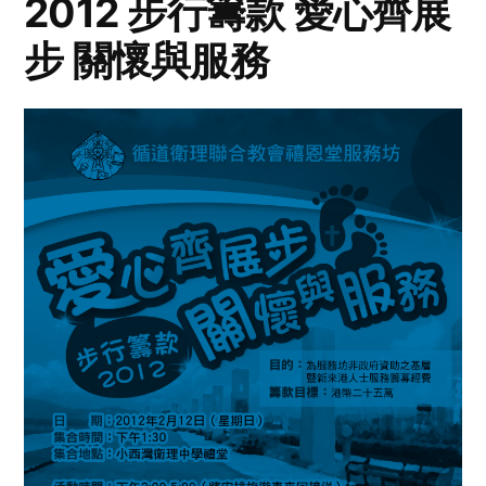
2012 步行籌款 愛心齊展
步 關懷與服務