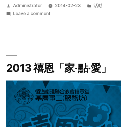
Posted
Posted
Administrator
2014-02-23
活動
by
on
in
Leave a comment
2014
年
探
訪
活
動
2013 禧恩「家‧點‧愛」
預
告