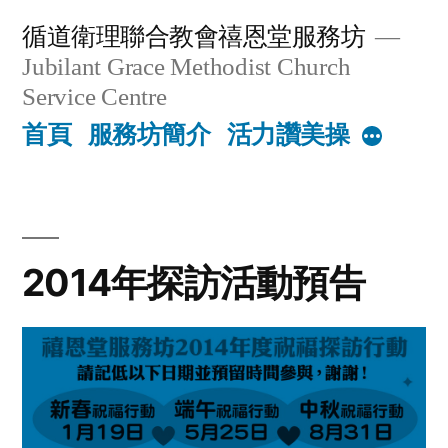
Skip
循道衛理聯合教會禧恩堂服務坊
to
Jubilant Grace Methodist Church
content
Service Centre
首頁
服務坊簡介
活力讚美操
More
2014年探訪活動預告