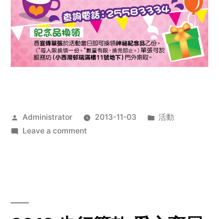
Posted
Posted
Administrator
2013-11-03
活動
by
on
in
Leave a comment
2013
禧
恩
「家‧
點‧
愛」