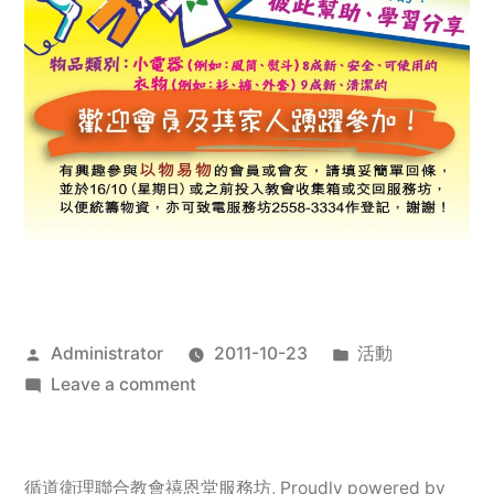
Posted
Posted
Administrator
2011-10-23
活動
by
on
in
Leave a comment
2011
年
服
循道衛理聯合教會禧恩堂服務坊
,
Proudly powered by