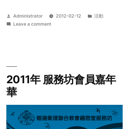
Posted
Posted
Administrator
2012-02-12
活動
by
on
in
Leave a comment
2012
步
行
籌
款
愛
2011年 服務坊會員嘉年
心
華
齊
展
步
關
懷
與