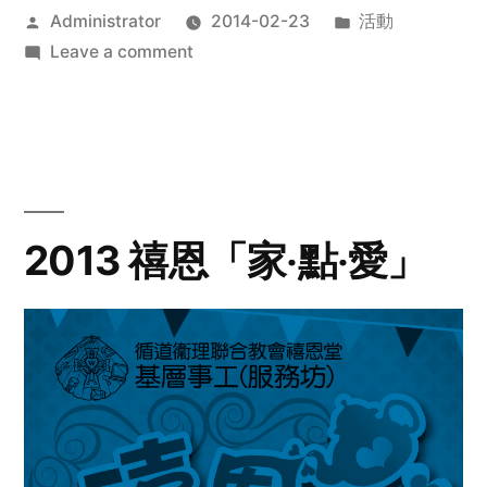
Posted
Posted
Administrator
2014-02-23
活動
by
on
in
Leave a comment
2014
年
探
訪
活
動
2013 禧恩「家‧點‧愛」
預
告