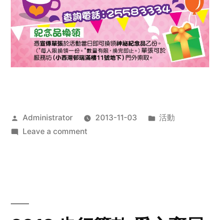
Posted
Posted
Administrator
2013-11-03
活動
by
on
in
Leave a comment
2013
禧
恩
「家‧
點‧
愛」