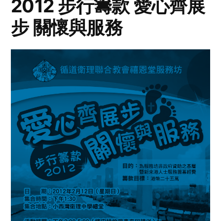
2012 步行籌款 愛心齊展
步 關懷與服務