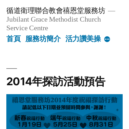
Skip
循道衛理聯合教會禧恩堂服務坊
to
Jubilant Grace Methodist Church
content
Service Centre
首頁
服務坊簡介
活力讚美操
More
2014年探訪活動預告