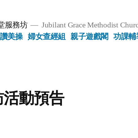
堂服務坊
Jubilant Grace Methodist Churc
讚美操
婦女查經組
親子遊戲閣
功課輔
訪活動預告