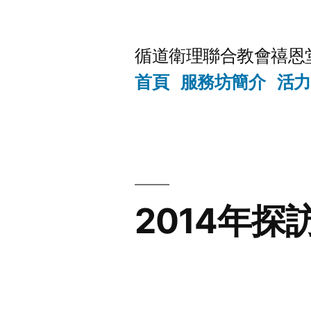
Skip
to
循道衛理聯合教會禧恩
content
首頁
服務坊簡介
活力
2014年探