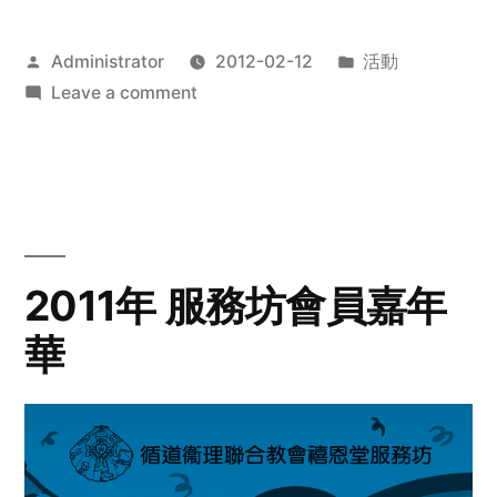
Posted
Posted
Administrator
2012-02-12
活動
by
on
in
Leave a comment
2012
步
行
籌
款
愛
2011年 服務坊會員嘉年
心
華
齊
展
步
關
懷
與