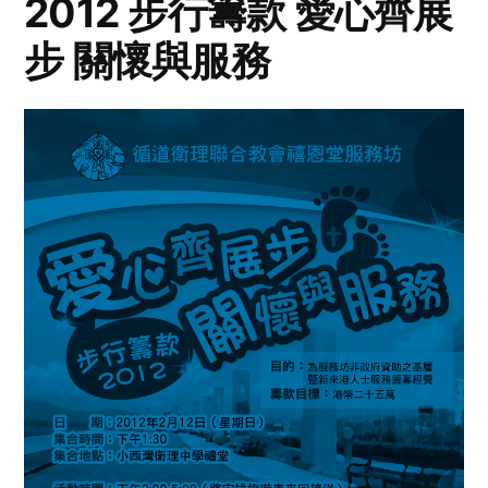
2012 步行籌款 愛心齊展
步 關懷與服務