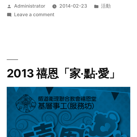
Posted
Posted
Administrator
2014-02-23
活動
by
on
in
Leave a comment
2014
年
探
訪
活
動
2013 禧恩「家‧點‧愛」
預
告