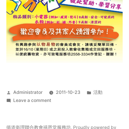
Posted
Posted
Administrator
2011-10-23
活動
by
on
in
Leave a comment
2011
年
服
循道衛理聯合教會禧恩堂服務坊
,
Proudly powered by