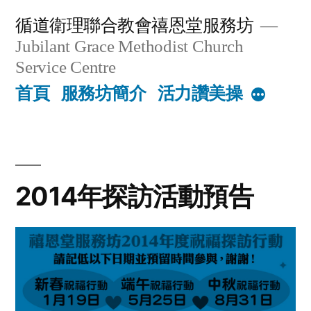
Skip
循道衛理聯合教會禧恩堂服務坊
to
Jubilant Grace Methodist Church
content
Service Centre
首頁
服務坊簡介
活力讚美操
More
2014年探訪活動預告