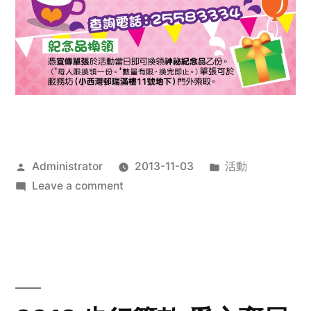
Posted
Posted
Administrator
2013-11-03
活動
by
on
in
Leave a comment
2013
禧
恩
「家‧
點‧
愛」