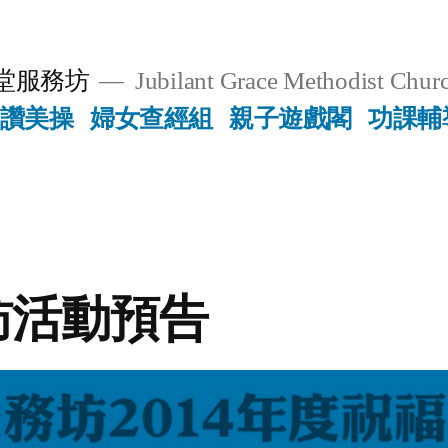
堂服務坊
Jubilant Grace Methodist Churc
讚美操
婦女查經組
親子遊戲閣
功課輔
訪活動預告