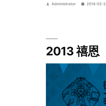
Posted
Administrator
2014-02-2
by
2013 禧恩