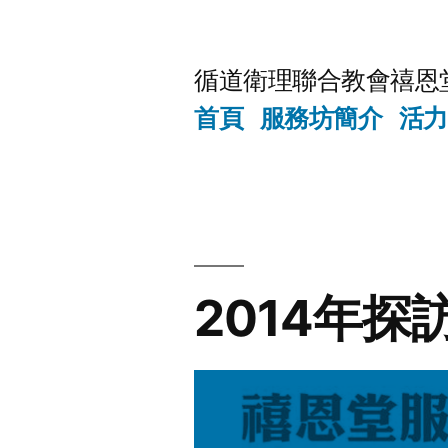
Skip
to
循道衛理聯合教會禧恩
content
首頁
服務坊簡介
活力
2014年探