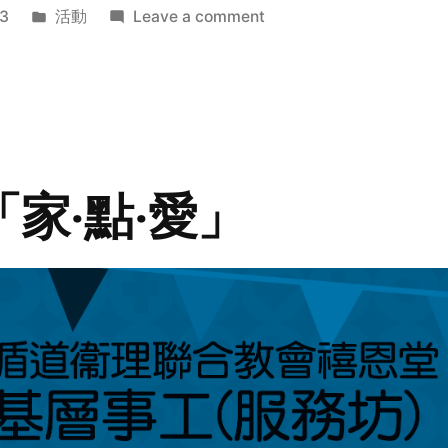
Posted
on
3
活動
Leave a comment
in
2014
年
探
訪
活
動
「家‧點‧愛」
預
告