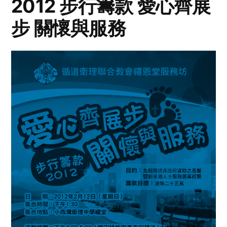
2012 步行籌款 愛心齊展
步 關懷與服務