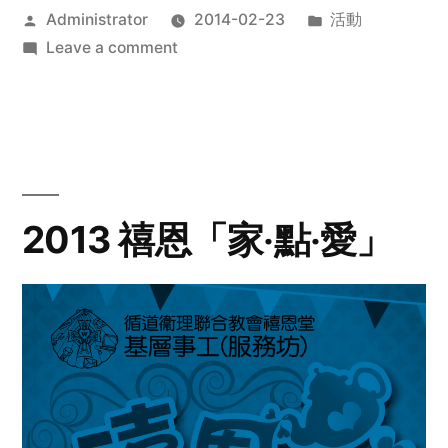
Posted
Posted
Administrator
2014-02-23
活動
by
on
in
Leave a comment
2014
年
探
訪
活
動
2013 禧恩「家‧點‧愛」
預
告