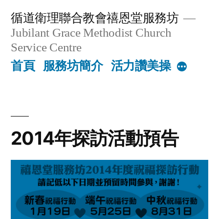
Skip
循道衛理聯合教會禧恩堂服務坊
to
Jubilant Grace Methodist Church
content
Service Centre
首頁
服務坊簡介
活力讚美操
More
2014年探訪活動預告