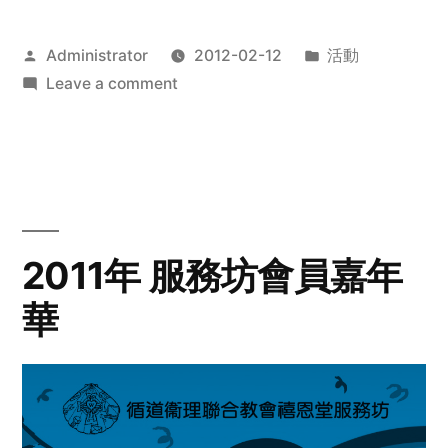
Posted
Posted
Administrator
2012-02-12
活動
by
on
in
Leave a comment
2012
步
行
籌
款
愛
2011年 服務坊會員嘉年
心
華
齊
展
步
關
懷
與