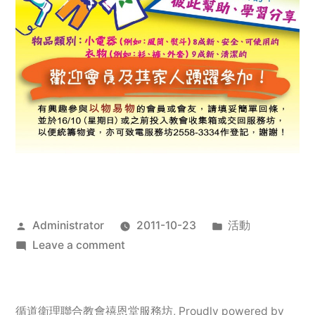
Posted
Posted
Administrator
2011-10-23
活動
by
on
in
Leave a comment
2011
年
服
循道衛理聯合教會禧恩堂服務坊
,
Proudly powered by