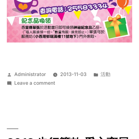
Posted
Posted
Administrator
2013-11-03
活動
by
on
in
Leave a comment
2013
禧
恩
「家‧
點‧
愛」