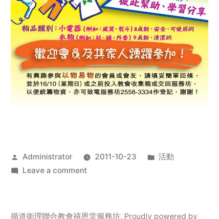
Posted
Posted
Administrator
2011-10-23
活動
by
on
in
Leave a comment
2011
年
服
循道衛理聯合教會禧恩堂服務坊
,
Proudly powered by