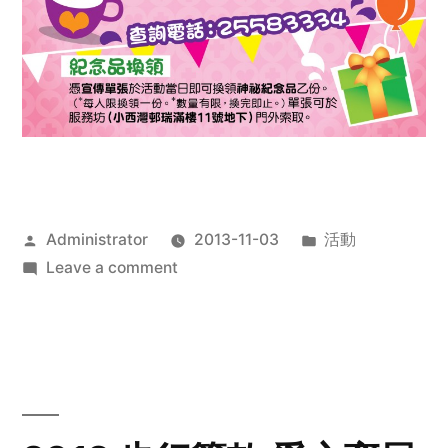
Posted
Posted
Administrator
2013-11-03
活動
by
on
in
Leave a comment
2013
禧
恩
「家‧
點‧
愛」