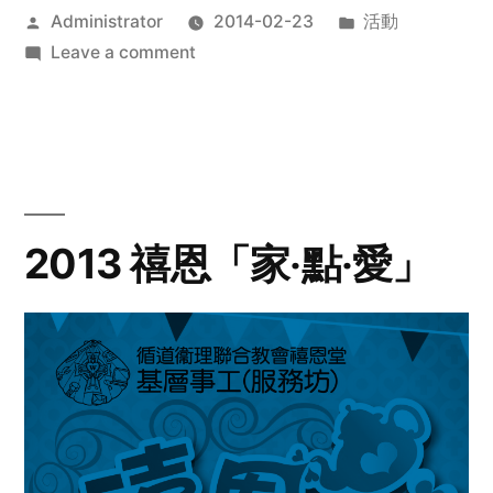
Posted
Posted
Administrator
2014-02-23
活動
by
on
in
Leave a comment
2014
年
探
訪
活
動
2013 禧恩「家‧點‧愛」
預
告