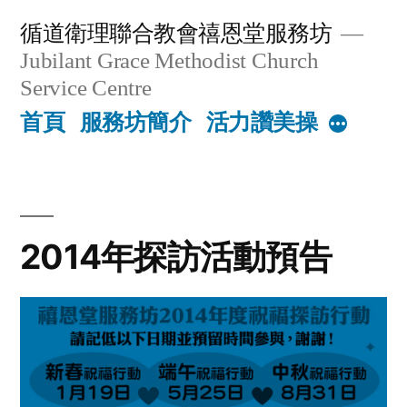
Skip
循道衛理聯合教會禧恩堂服務坊
to
Jubilant Grace Methodist Church
content
Service Centre
首頁
服務坊簡介
活力讚美操
More
2014年探訪活動預告