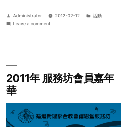
Posted
Posted
Administrator
2012-02-12
活動
by
on
in
Leave a comment
2012
步
行
籌
款
愛
2011年 服務坊會員嘉年
心
華
齊
展
步
關
懷
與