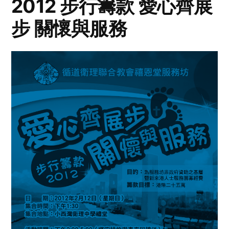
2012 步行籌款 愛心齊展
步 關懷與服務