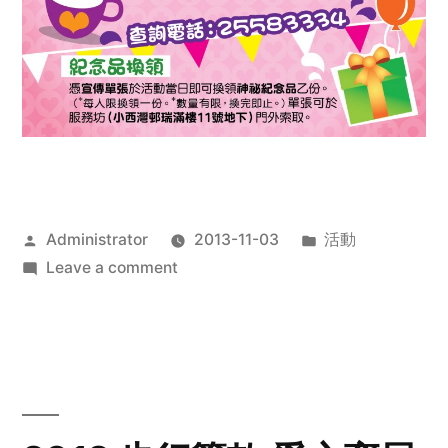
Posted
Posted
Administrator
2013-11-03
活動
by
on
in
Leave a comment
2013
禧
恩
「家‧
點‧
愛」