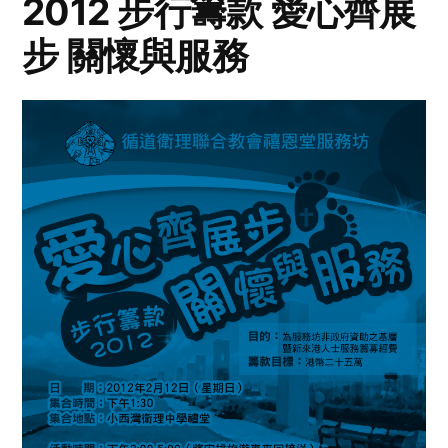
2012 步行籌款 愛心齊展
步 關懷與服務