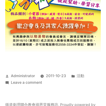
Posted
Posted
Administrator
2011-10-23
活動
by
on
in
Leave a comment
2011
年
服
循道衛理聯合教會禧恩堂服務坊
,
Proudly powered by