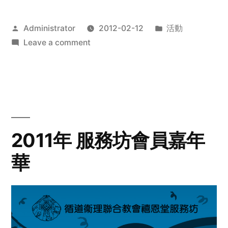
Posted
Posted
Administrator
2012-02-12
活動
by
on
in
Leave a comment
2012
步
行
籌
款
愛
2011年 服務坊會員嘉年
心
華
齊
展
步
關
懷
與