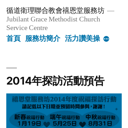
Skip
循道衛理聯合教會禧恩堂服務坊
to
Jubilant Grace Methodist Church
content
Service Centre
首頁
服務坊簡介
活力讚美操
More
2014年探訪活動預告