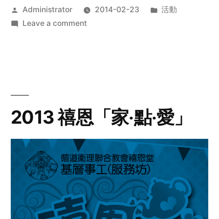
Posted
Posted
Administrator
2014-02-23
活動
by
on
in
Leave a comment
2014
年
探
訪
活
動
2013 禧恩「家‧點‧愛」
預
告