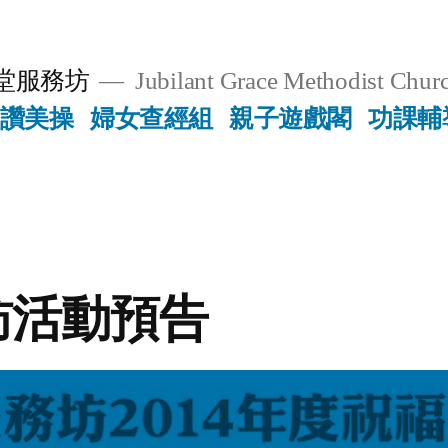
堂服務坊
Jubilant Grace Methodist Churc
讚美操
婦女查經組
親子遊戲閣
功課輔
訪活動預告