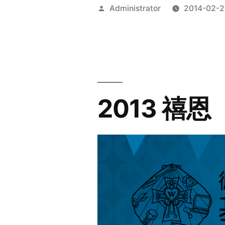
Posted
Administrator
2014-02-2
by
2013 禧恩