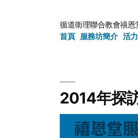
Skip
to
循道衛理聯合教會禧恩
content
首頁
服務坊簡介
活力
2014年探