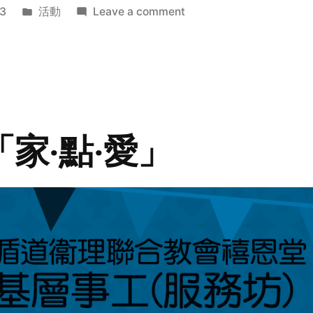
Posted
on
3
活動
Leave a comment
in
2014
年
探
訪
活
動
「家‧點‧愛」
預
告