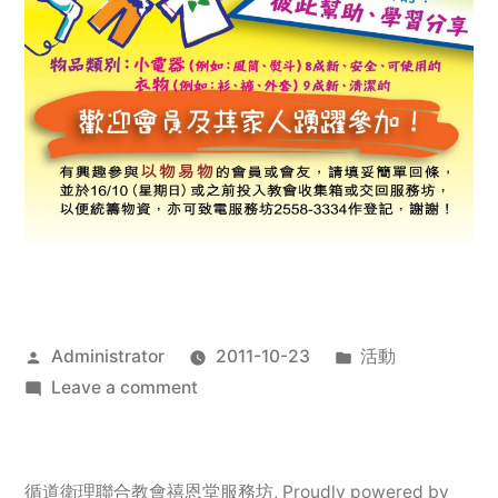
Posted
Posted
Administrator
2011-10-23
活動
by
on
in
Leave a comment
2011
年
服
循道衛理聯合教會禧恩堂服務坊
,
Proudly powered by