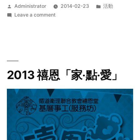
Posted
Posted
Administrator
2014-02-23
活動
by
on
in
Leave a comment
2014
年
探
訪
活
動
2013 禧恩「家‧點‧愛」
預
告