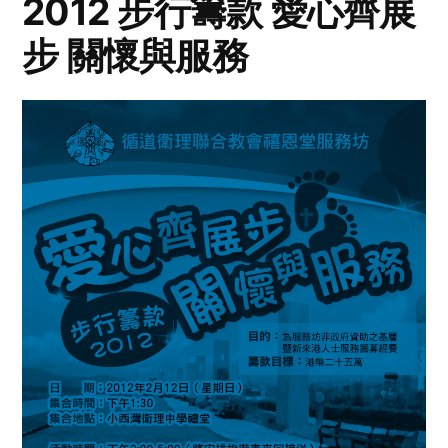
2012 步行籌款 愛心齊展
步 關懷與服務