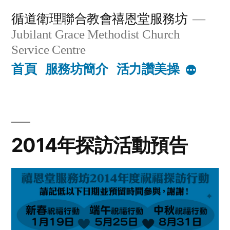
Skip
循道衛理聯合教會禧恩堂服務坊
to
Jubilant Grace Methodist Church
content
Service Centre
首頁
服務坊簡介
活力讚美操
More
2014年探訪活動預告