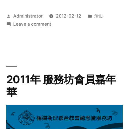
Posted
Posted
Administrator
2012-02-12
活動
by
on
in
Leave a comment
2012
步
行
籌
款
愛
2011年 服務坊會員嘉年
心
華
齊
展
步
關
懷
與