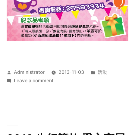
Posted
Posted
Administrator
2013-11-03
活動
by
on
in
Leave a comment
2013
禧
恩
「家‧
點‧
愛」