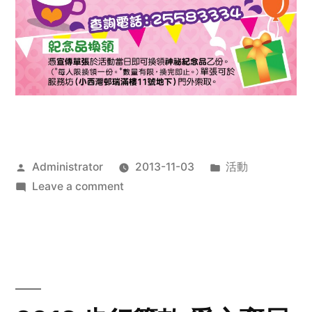
Posted
Posted
Administrator
2013-11-03
活動
by
on
in
Leave a comment
2013
禧
恩
「家‧
點‧
愛」