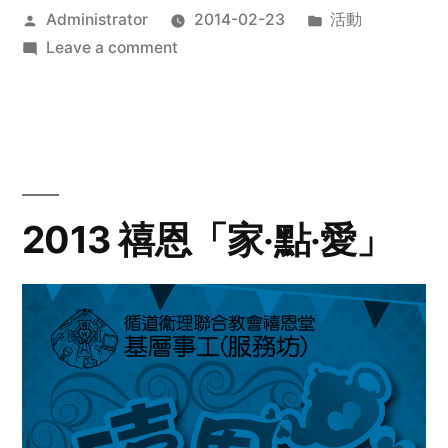
Posted
Posted
Administrator
2014-02-23
活動
by
on
in
Leave a comment
2014
年
探
訪
活
動
2013 禧恩「家‧點‧愛」
預
告