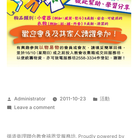
Posted
Posted
Administrator
2011-10-23
活動
by
on
in
Leave a comment
2011
年
服
循道衛理聯合教會禧恩堂服務坊
,
Proudly powered by