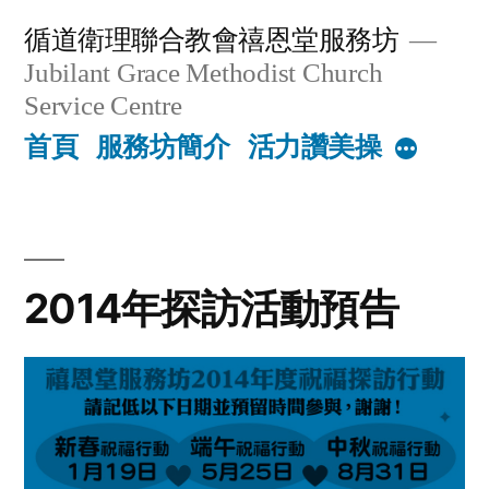
Skip
循道衛理聯合教會禧恩堂服務坊
to
Jubilant Grace Methodist Church
content
Service Centre
首頁
服務坊簡介
活力讚美操
More
2014年探訪活動預告