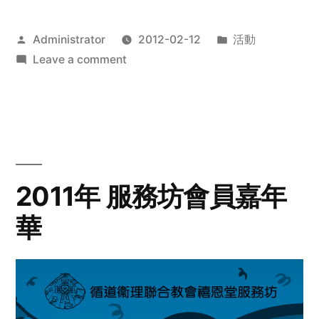
Posted
Posted
Administrator
2012-02-12
活動
by
on
in
Leave a comment
2012
步
行
籌
款
愛
2011年 服務坊會員嘉年
心
華
齊
展
步
關
懷
與