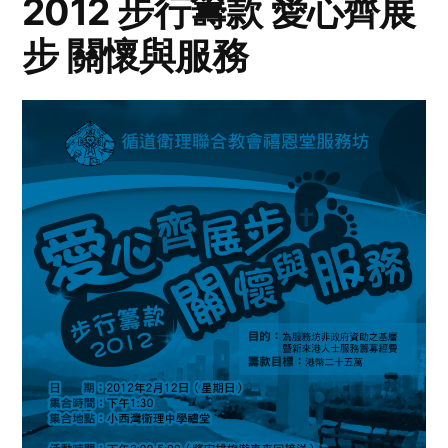
2012 步行籌款 愛心齊展
步 關懷與服務