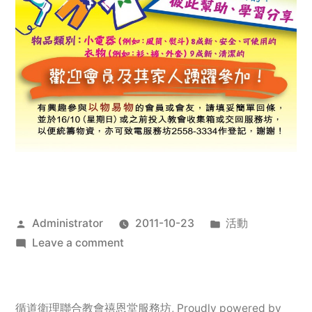
Posted
Posted
Administrator
2011-10-23
活動
by
on
in
Leave a comment
2011
年
服
循道衛理聯合教會禧恩堂服務坊
,
Proudly powered by