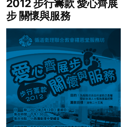
2012 步行籌款 愛心齊展
步 關懷與服務