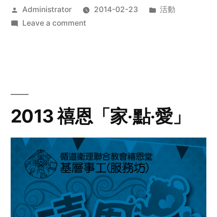
Posted
Posted
Administrator
2014-02-23
活動
by
on
in
Leave a comment
2014
年
探
訪
活
動
2013 禧恩「家‧點‧愛」
預
告