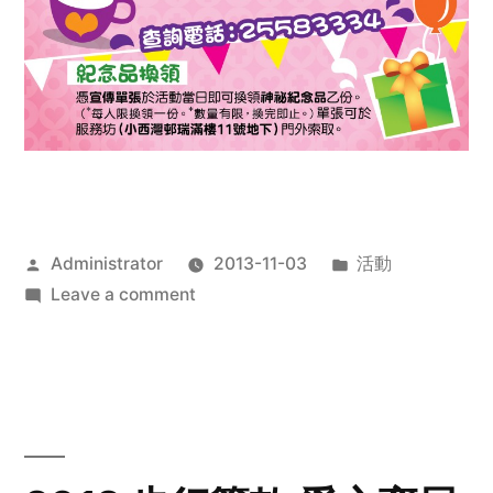
Posted
Posted
Administrator
2013-11-03
活動
by
on
in
Leave a comment
2013
禧
恩
「家‧
點‧
愛」