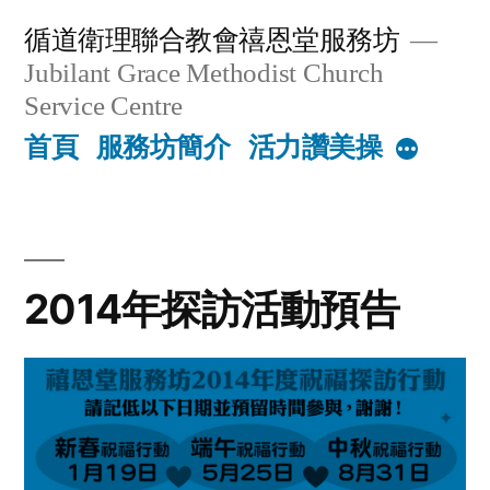
Skip
循道衛理聯合教會禧恩堂服務坊
to
Jubilant Grace Methodist Church
content
Service Centre
首頁
服務坊簡介
活力讚美操
More
2014年探訪活動預告