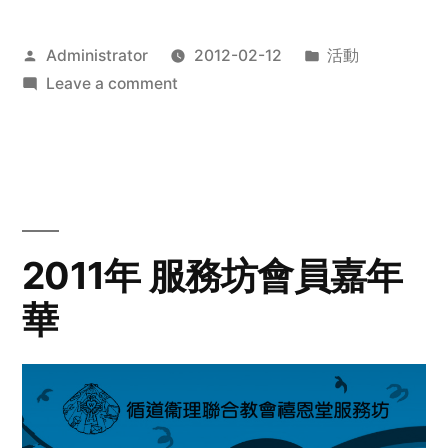
Posted
Posted
Administrator
2012-02-12
活動
by
on
in
Leave a comment
2012
步
行
籌
款
愛
2011年 服務坊會員嘉年
心
華
齊
展
步
關
懷
與