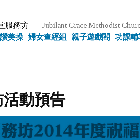
堂服務坊
Jubilant Grace Methodist Churc
讚美操
婦女查經組
親子遊戲閣
功課輔
訪活動預告