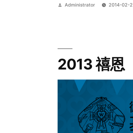
Posted
Administrator
2014-02-2
by
2013 禧恩