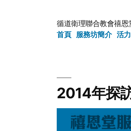
Skip
to
循道衛理聯合教會禧恩
content
首頁
服務坊簡介
活力
2014年探