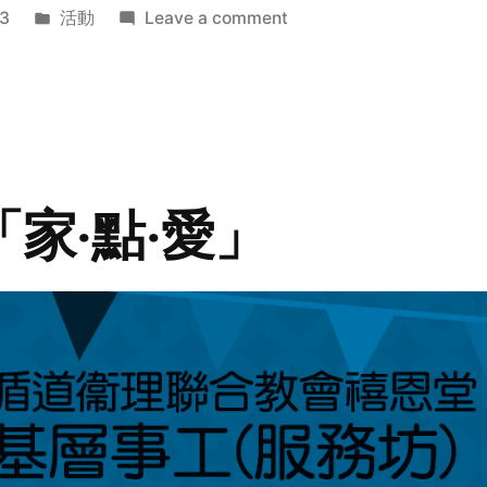
Posted
on
3
活動
Leave a comment
in
2014
年
探
訪
活
動
「家‧點‧愛」
預
告