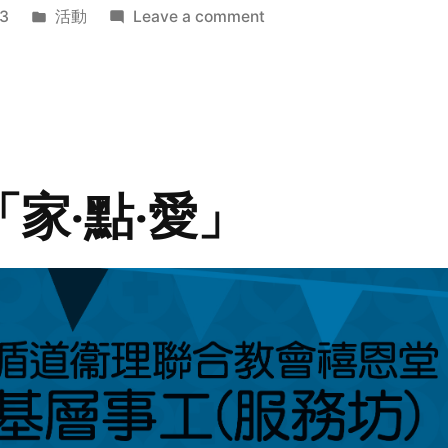
Posted
on
3
活動
Leave a comment
in
2014
年
探
訪
活
動
「家‧點‧愛」
預
告