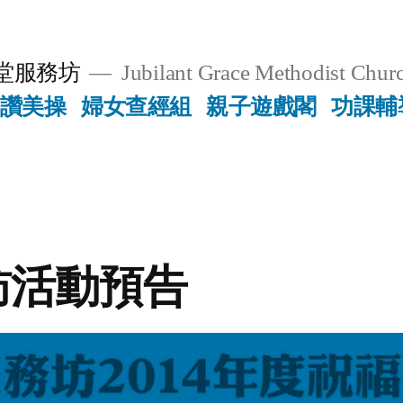
堂服務坊
Jubilant Grace Methodist Churc
讚美操
婦女查經組
親子遊戲閣
功課輔
訪活動預告