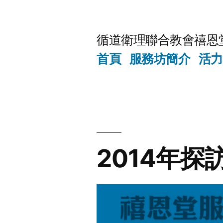
Skip
to
循道衛理聯合教會禧恩
content
首頁
服務坊簡介
活力
2014年探