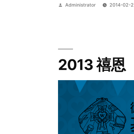
Posted
Administrator
2014-02-2
by
2013 禧恩