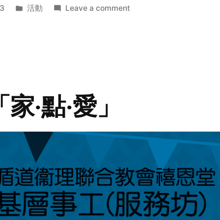
Posted
on
3
活動
Leave a comment
in
2014
年
探
訪
活
動
「家‧點‧愛」
預
告