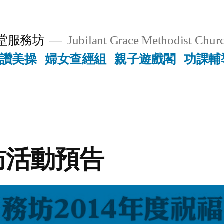
堂服務坊
Jubilant Grace Methodist Churc
讚美操
婦女查經組
親子遊戲閣
功課輔
訪活動預告