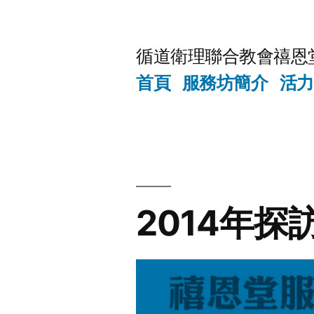
Skip
to
循道衛理聯合教會禧恩
content
首頁
服務坊簡介
活力
2014年探