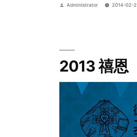
Posted
Administrator
2014-02-2
by
2013 禧恩