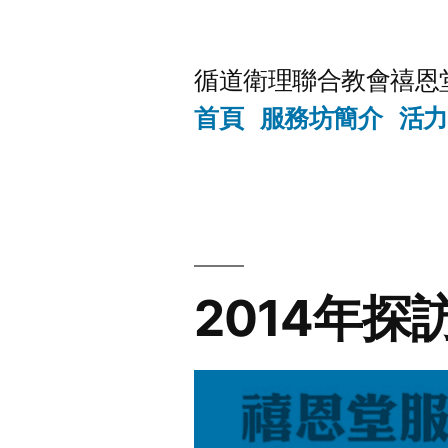
Skip
to
循道衛理聯合教會禧恩
content
首頁
服務坊簡介
活力
2014年探