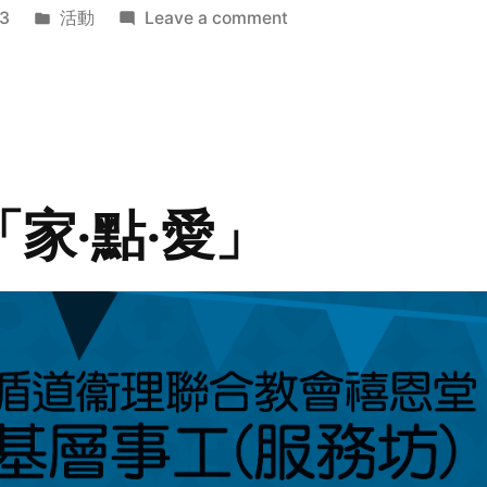
Posted
on
3
活動
Leave a comment
in
2014
年
探
訪
活
動
「家‧點‧愛」
預
告