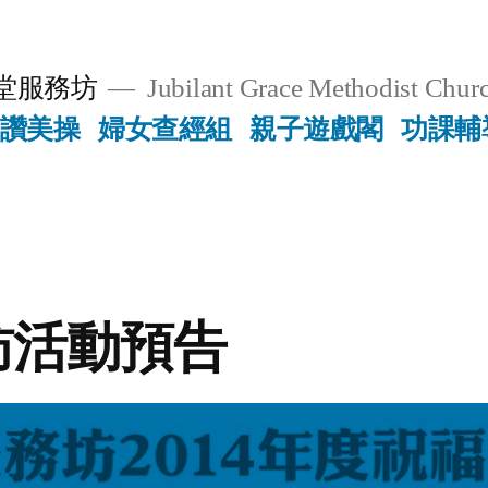
堂服務坊
Jubilant Grace Methodist Churc
讚美操
婦女查經組
親子遊戲閣
功課輔
訪活動預告