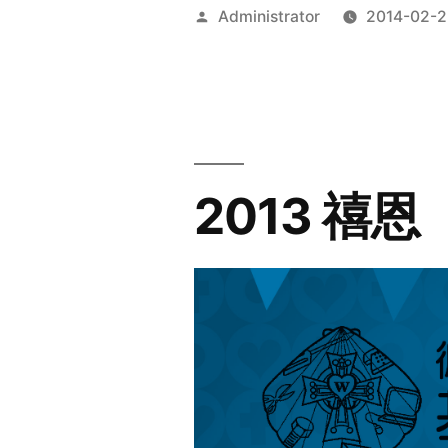
Posted
Administrator
2014-02-2
by
2013 禧恩