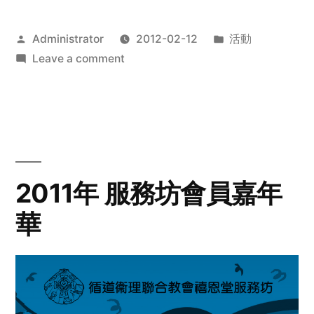
Posted
Posted
Administrator
2012-02-12
活動
by
on
in
Leave a comment
2012
步
行
籌
款
愛
2011年 服務坊會員嘉年
心
華
齊
展
步
關
懷
與