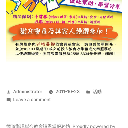
Posted
Posted
Administrator
2011-10-23
活動
by
on
in
Leave a comment
2011
年
服
循道衛理聯合教會禧恩堂服務坊
,
Proudly powered by