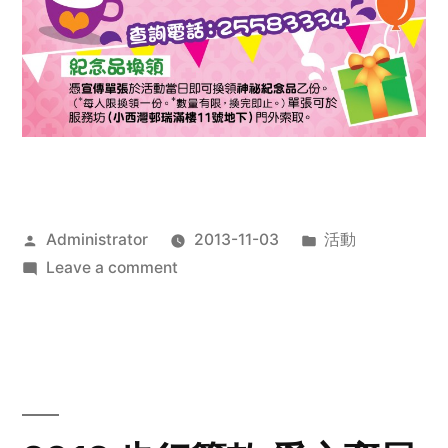
Posted
Posted
Administrator
2013-11-03
活動
by
on
in
Leave a comment
2013
禧
恩
「家‧
點‧
愛」