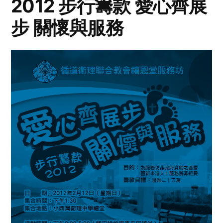
2012 步行籌款 愛心齊展
步 關懷與服務