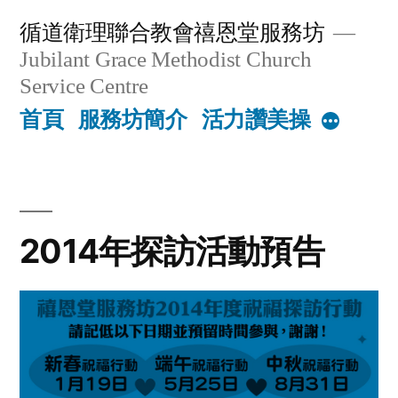
Skip
循道衛理聯合教會禧恩堂服務坊
to
Jubilant Grace Methodist Church
content
Service Centre
首頁
服務坊簡介
活力讚美操
More
2014年探訪活動預告