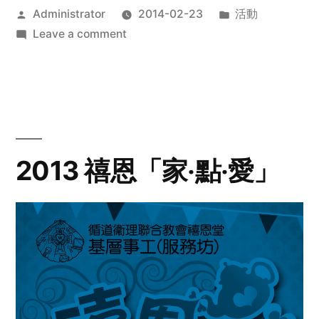
Posted
Posted
Administrator
2014-02-23
活動
by
on
in
Leave a comment
2014
年
探
訪
活
動
2013 禧恩「家‧點‧愛」
預
告