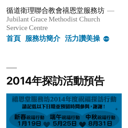
Skip
循道衛理聯合教會禧恩堂服務坊
to
Jubilant Grace Methodist Church
content
Service Centre
首頁
服務坊簡介
活力讚美操
More
2014年探訪活動預告