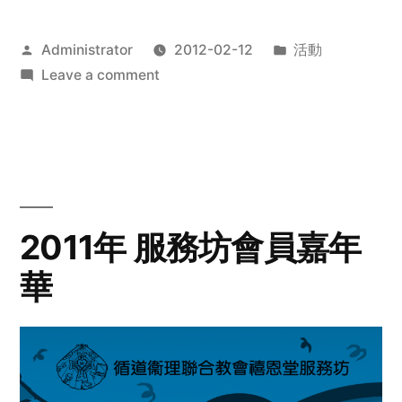
Posted
Posted
Administrator
2012-02-12
活動
by
on
in
Leave a comment
2012
步
行
籌
款
愛
2011年 服務坊會員嘉年
心
華
齊
展
步
關
懷
與