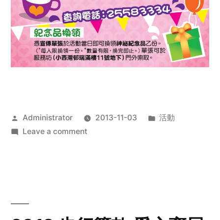
Posted
Posted
Administrator
2013-11-03
活動
by
on
in
Leave a comment
2013
禧
恩
「家‧
點‧
愛」