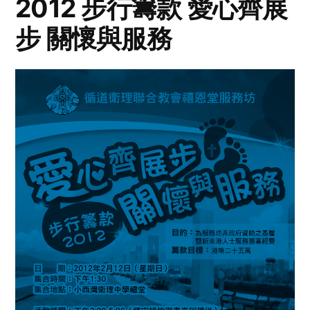
2012 步行籌款 愛心齊展
步 關懷與服務