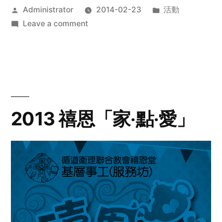
Posted
Posted
Administrator
2014-02-23
活動
by
on
in
Leave a comment
2014
年
探
訪
活
動
2013 禧恩「家‧點‧愛」
預
告