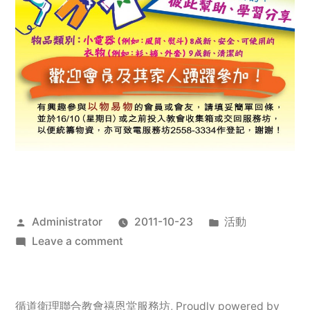
Posted
Posted
Administrator
2011-10-23
活動
by
on
in
Leave a comment
2011
年
服
循道衛理聯合教會禧恩堂服務坊
,
Proudly powered by